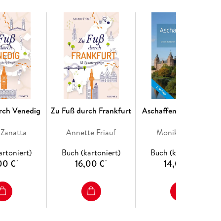
rch Venedig
Zu Fuß durch Frankfurt
Aschaffenburg zu Fuß
 Zanatta
Annette Friauf
Monika Spatz
artoniert)
Buch (kartoniert)
Buch (kartoniert)
00 €
16,00 €
14,00 €
*
*
*