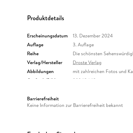
Produktdetails
Erscheinungsdatum
13. Dezember 2024
Auflage
3. Auflage
Reihe
Die schönsten Sehenswürdig
Verlag/Hersteller
Droste Verlag
Abbildungen
mit zahlreichen Fotos und K
Größe (L/B/H)
202/134/13 mm
Herstelleradresse
Droste Verlag GmbH, Flinger
kontakt@droste-verlag.de
Barrierefreiheit
Keine Information zur Barrierefreiheit bekannt