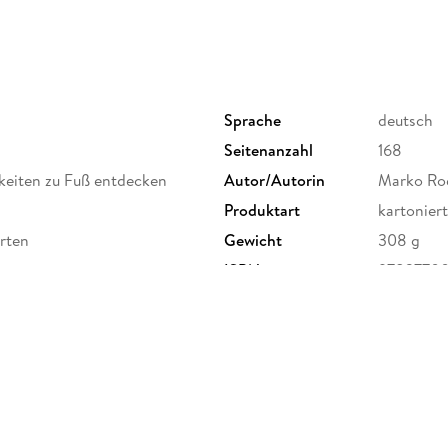
Sprache
deutsch
Seitenanzahl
168
keiten zu Fuß entdecken
Autor/Autorin
Marko Ro
Produktart
kartoniert
arten
Gewicht
308 g
ISBN
9783770
 Broich 18, 40235 Düsseldorf,