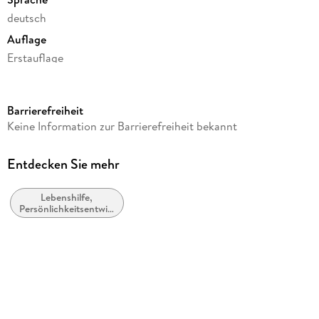
deutsch
Auflage
Erstauflage
Seitenanzahl
108
Barrierefreiheit
Reihe
Keine Information zur Barrierefreiheit bekannt
Life Game Project, 1
Autor/Autorin
Entdecken Sie mehr
Michael Modlich
Lebenshilfe,
Verlag/Hersteller
Persönlichkeitsentwicklung
Future Mind Musik Verlag
und praktische Tipps
Produktart
kartoniert
Gewicht
152 g
Größe (L/B/H)