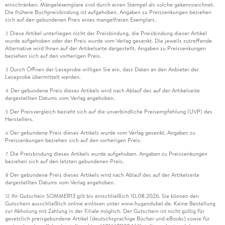
einschränken. Mängelexemplare sind durch einen Stempel als solche gekennzeichnet.
Die frühere Buchpreisbindung ist aufgehoben. Angaben zu Preissenkungen beziehen
sich auf den gebundenen Preis eines mangelfreien Exemplars.
Diese Artikel unterliegen nicht der Preisbindung, die Preisbindung dieser Artikel
2
wurde aufgehoben oder der Preis wurde vom Verlag gesenkt. Die jeweils zutreffende
Alternative wird Ihnen auf der Artikelseite dargestellt. Angaben zu Preissenkungen
beziehen sich auf den vorherigen Preis.
Durch Öffnen der Leseprobe willigen Sie ein, dass Daten an den Anbieter der
3
Leseprobe übermittelt werden.
Der gebundene Preis dieses Artikels wird nach Ablauf des auf der Artikelseite
4
dargestellten Datums vom Verlag angehoben.
Der Preisvergleich bezieht sich auf die unverbindliche Preisempfehlung (UVP) des
5
Herstellers.
Der gebundene Preis dieses Artikels wurde vom Verlag gesenkt. Angaben zu
6
Preissenkungen beziehen sich auf den vorherigen Preis.
Die Preisbindung dieses Artikels wurde aufgehoben. Angaben zu Preissenkungen
7
beziehen sich auf den letzten gebundenen Preis.
Der gebundene Preis dieses Artikels wird nach Ablauf des auf der Artikelseite
8
dargestellten Datums vom Verlag angehoben.
Ihr Gutschein SOMMER13 gilt bis einschließlich 10.08.2026. Sie können den
12
Gutschein ausschließlich online einlösen unter www.hugendubel.de. Keine Bestellung
zur Abholung mit Zahlung in der Filiale möglich. Der Gutschein ist nicht gültig für
gesetzlich preisgebundene Artikel (deutschsprachige Bücher und eBooks) sowie für