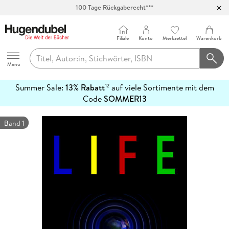
100 Tage Rückgaberecht***
Abholung in über 100 Filialen
Filiale
Konto
Merkzettel
Warenkorb
Hugendubel
Menu
Summer Sale:
13% Rabatt
auf viele Sortimente mit dem
12
mehr
Code
SOMMER13
erfahren
Band 1