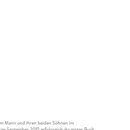
hrem Mann und ihren beiden Söhnen im
 im September 2015 erfolgreich ihr erstes Buch,