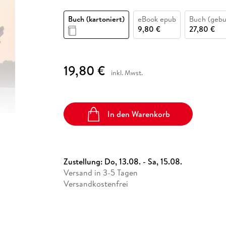
Fremdsprachige Bücher
n Lernhilfen
 Jugendbücher
eiber
Hörbuch Downloads im Bundle
cher
 Vergleich
 Puzzlezubehör
Lernen
New Adult
STABILO
Taschenbücher
Buch (kartoniert)
eBook epub
Buch (geb
hilfen
hriller
 Backen
er
lender
Ratgeber
9,80 €
27,80 €
op
hriller
Romance
Sachbücher
19,80 €
precher:innen
inkl. Mwst.
Science Fiction
Fremdsprachige Bücher
In den Warenkorb
Zustellung:
Do, 13.08. - Sa, 15.08.
Versand in 3-5 Tagen
Versandkostenfrei