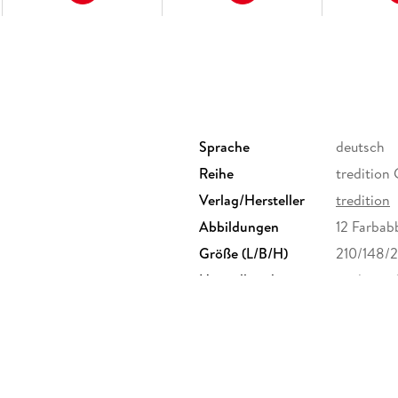
vom Lieben und wieder geliebt werden, von ec
bewegt und gibt Hoffnung. "Dieses Buch ist ei
Umgang mit Dauerschmerz und eine praxiserpr
Sie sich mitnehmen auf die Reise in ein "etwas 
Sprache
deutsch
Reihe
treditio
Verlag/Hersteller
tredition
Abbildungen
12 Farbab
Größe (L/B/H)
210/148/
Herstelleradresse
tredition
gpsr@tre