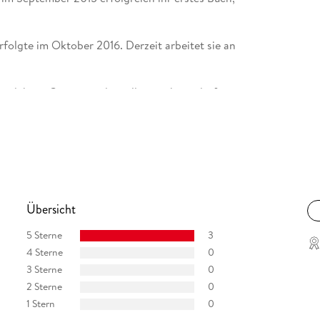
folgte im Oktober 2016. Derzeit arbeitet sie an
r und ihren Garten, in dem alles wachsen darf, wie
Übersicht
5 Sterne
3
4 Sterne
0
3 Sterne
0
2 Sterne
0
1 Stern
0