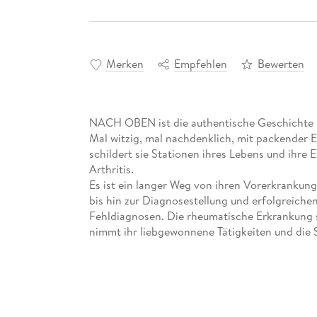
Merken
Empfehlen
Bewerten
NACH OBEN ist die authentische Geschichte 
Mal witzig, mal nachdenklich, mit packender 
schildert sie Stationen ihres Lebens und ihre 
Arthritis.
Es ist ein langer Weg von ihren Vorerkrankunge
bis hin zur Diagnosestellung und erfolgreiche
Fehldiagnosen. Die rheumatische Erkrankung sc
nimmt ihr liebgewonnene Tätigkeiten und die S
Ihr tiefer Glaube an Gott - ihre Familie un
rechten Zeitpunkt, halten sie und ermögliche
OBEN!