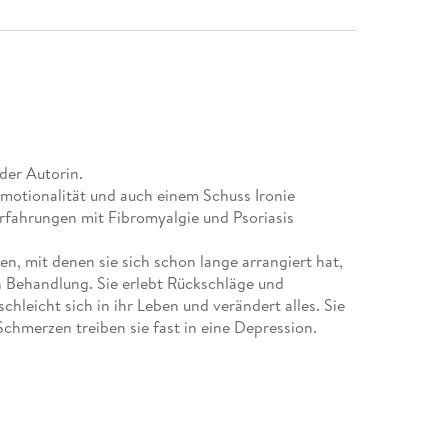
der Autorin.
Emotionalität und auch einem Schuss Ironie
Erfahrungen mit Fibromyalgie und Psoriasis
n, mit denen sie sich schon lange arrangiert hat,
n Behandlung. Sie erlebt Rückschläge und
hleicht sich in ihr Leben und verändert alles. Sie
chmerzen treiben sie fast in eine Depression.
d wegweisende Begegnungen mit Menschen zum
n ihr neue Sichtweisen. Und endlich geht es NACH