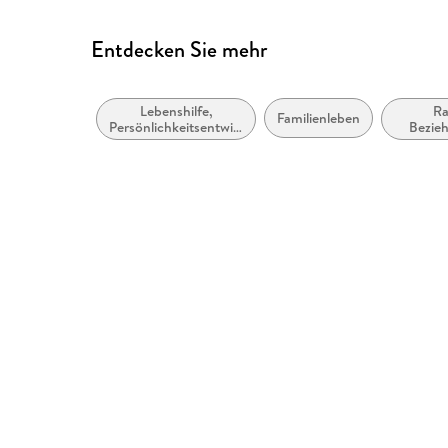
Entdecken Sie mehr
Lebenshilfe,
Ra
Familienleben
Persönlichkeitsentwicklung
Bezie
und praktische Tipps
Familien
F