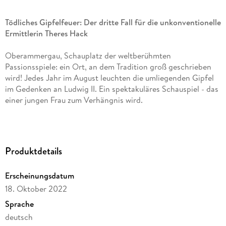
Tödliches Gipfelfeuer: Der dritte Fall für die unkonventionelle
Ermittlerin Theres Hack
Oberammergau, Schauplatz der weltberühmten
Passionsspiele: ein Ort, an dem Tradition groß geschrieben
wird! Jedes Jahr im August leuchten die umliegenden Gipfel
im Gedenken an Ludwig II. Ein spektakuläres Schauspiel - das
einer jungen Frau zum Verhängnis wird.
In Monika Pfundmeiers drittem Krimi prallen Tradition und
Moderne aufeinander. Die umtriebige Metzgerin Theres Hack
begegnet allem Althergebrachtem mit einer Portion
Produktdetails
Misstrauen. Auch die Journalistin Tio kritisiert die König-
Ludwigs-Feuer. Schließlich handelt es sich dabei um eine
Erscheinungsdatum
reine Männersache: Nur die Feuermacher dürfen die
18. Oktober 2022
Holzkreuze entzünden, um dann bis zum Morgengrauen
kräftig darauf anzustoßen.
Sprache
deutsch
Als die Journalistin kurz vor dem flammenden Ereignis halb