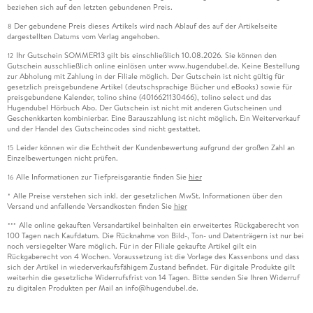
beziehen sich auf den letzten gebundenen Preis.
Der gebundene Preis dieses Artikels wird nach Ablauf des auf der Artikelseite
8
dargestellten Datums vom Verlag angehoben.
Ihr Gutschein SOMMER13 gilt bis einschließlich 10.08.2026. Sie können den
12
Gutschein ausschließlich online einlösen unter www.hugendubel.de. Keine Bestellung
zur Abholung mit Zahlung in der Filiale möglich. Der Gutschein ist nicht gültig für
gesetzlich preisgebundene Artikel (deutschsprachige Bücher und eBooks) sowie für
preisgebundene Kalender, tolino shine (4016621130466), tolino select und das
Hugendubel Hörbuch Abo. Der Gutschein ist nicht mit anderen Gutscheinen und
Geschenkkarten kombinierbar. Eine Barauszahlung ist nicht möglich. Ein Weiterverkauf
und der Handel des Gutscheincodes sind nicht gestattet.
Leider können wir die Echtheit der Kundenbewertung aufgrund der großen Zahl an
15
Einzelbewertungen nicht prüfen.
Alle Informationen zur Tiefpreisgarantie finden Sie
hier
16
Alle Preise verstehen sich inkl. der gesetzlichen MwSt. Informationen über den
*
Versand und anfallende Versandkosten finden Sie
hier
Alle online gekauften Versandartikel beinhalten ein erweitertes Rückgaberecht von
***
100 Tagen nach Kaufdatum. Die Rücknahme von Bild-, Ton- und Datenträgern ist nur bei
noch versiegelter Ware möglich. Für in der Filiale gekaufte Artikel gilt ein
Rückgaberecht von 4 Wochen. Voraussetzung ist die Vorlage des Kassenbons und dass
sich der Artikel in wiederverkaufsfähigem Zustand befindet. Für digitale Produkte gilt
weiterhin die gesetzliche Widerrufsfrist von 14 Tagen. Bitte senden Sie Ihren Widerruf
zu digitalen Produkten per Mail an info@hugendubel.de.