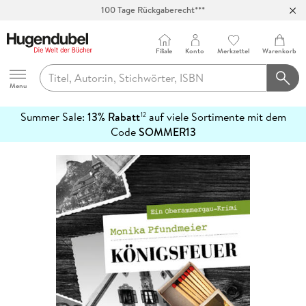
100 Tage Rückgaberecht***
Abholung in über 100 Filialen
Filiale
Konto
Merkzettel
Warenkorb
Hugendubel
Menu
Summer Sale:
13% Rabatt
auf viele Sortimente mit dem
12
mehr
Code
SOMMER13
erfahren