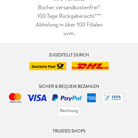
Ein toller, bayrisch-düsterer, gut recherchierter Regionalkrimi
Charaktere ihre privaten Probleme endlich mal angehen und
Bücher versandkostenfrei*
mit wundervoll herausgearbeiteten Protagonisten und einem
auf die Reihe bekommen.
100 Tage Rückgaberecht***
messerscharfen Schreibstil.
Abholung in über 100 Filialen
Die perfekte Urlaubslektüre !
uvm.
ZUGESTELLT DURCH
SICHER & BEQUEM BEZAHLEN
TRUSTED SHOPS