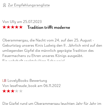
Zur Empfehlungsrangliste
Von Ully
am
25.07.2023
Tradition trifft moderne
Oberammergau, die Nacht vom 24. auf den 25. August -
Geburtstag unseres Kinis Ludwig den II . Jährlich wird auf den
umliegenden Gipfel die männlich geprägte Tradition des
Feuermachens zu Ehren unseres Königs ausgeübt.
Ein wahrhaft spektakuläres Schauspiel.
Doch dieses Jahr bringt die aus dem Dorf stammende - jetzt
in München lebende - Journalistin Victoria (Tio ) Linh Sophia
Nghun die hiesige Männerwelt in Aufruhr. Zweifelt sie die
LovelyBooks-Bewertung
männliche Tradition hierzu öffentlich an. Dann wird sie vom
Von lesefreude_book
am
06.11.2022
Berg gestossen und im Laufe der Geschichte erfahren wir,
dass sie bereits in München von einem Stalker terrorisiert
wurde.
Die Gipfel rund um Oberammergau leuchten Jahr für Jahr im