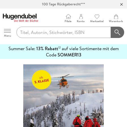
100 Tage Rückgaberecht***
Abholung in über 100 Filialen
Filiale
Konto
Merkzettel
Warenkorb
Hugendubel
Menu
Summer Sale:
13% Rabatt
auf viele Sortimente mit dem
12
mehr
Code
SOMMER13
erfahren