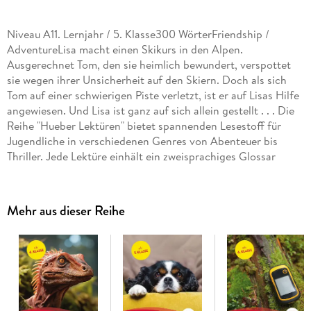
Niveau A11. Lernjahr / 5. Klasse300 WörterFriendship /
AdventureLisa macht einen Skikurs in den Alpen.
Ausgerechnet Tom, den sie heimlich bewundert, verspottet
sie wegen ihrer Unsicherheit auf den Skiern. Doch als sich
Tom auf einer schwierigen Piste verletzt, ist er auf Lisas Hilfe
angewiesen. Und Lisa ist ganz auf sich allein gestellt . . . Die
Reihe "Hueber Lektüren" bietet spannenden Lesestoff für
Jugendliche in verschiedenen Genres von Abenteuer bis
Thriller. Jede Lektüre einhält ein zweisprachiges Glossar
sowie ergänzende Übungen, die das Leseverstehen
unterstützen und festigen. Ein kostenloser MP3-Download
bietet die vollständig vertonte Geschichte sowie
Mehr aus dieser Reihe
Hörverstehensübungen, die sinnvoll in das Übungskonzept
integriert sind.