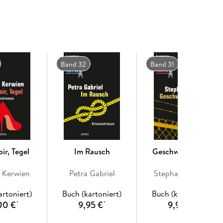
Band 32
Band 31
ir, Tegel
Im Rausch
Geschwisterliebe
a Kerwien
Petra Gabriel
Stephan Hähnel
artoniert)
Buch (kartoniert)
Buch (kartoniert)
00 €
9,95 €
9,95 €
*
*
*