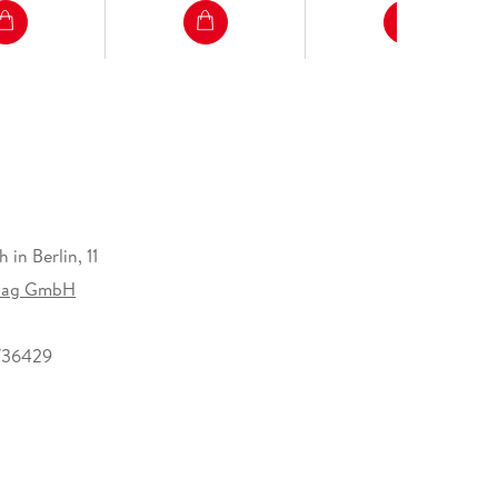
 in Berlin, 11
rlag GmbH
736429