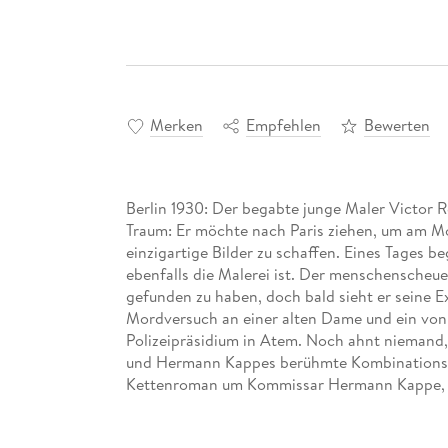
Merken
Empfehlen
Bewerten
Berlin 1930: Der begabte junge Maler Victor Re
Traum: Er möchte nach Paris ziehen, um am M
einzigartige Bilder zu schaffen. Eines Tages 
ebenfalls die Malerei ist. Der menschenscheue
gefunden zu haben, doch bald sieht er seine 
Mordversuch an einer alten Dame und ein von
Polizeipräsidium in Atem. Noch ahnt niemand, 
und Hermann Kappes berühmte Kombinationsgab
Kettenroman um Kommissar Hermann Kappe, spie
frühen 20. Jahrhunderts wider. Im elften Band 
ein überraschendes Kriminaldrama um das Berl