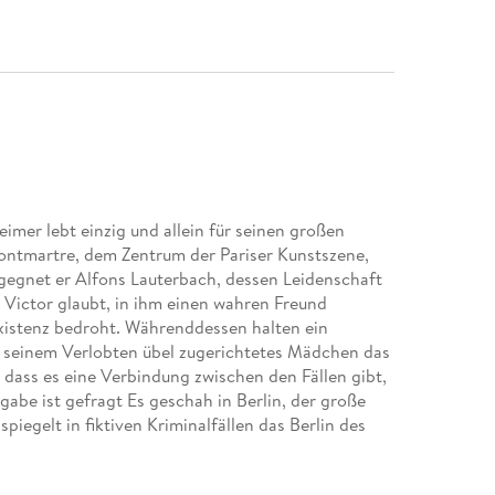
imer lebt einzig und allein für seinen großen
ontmartre, dem Zentrum der Pariser Kunstszene,
begegnet er Alfons Lauterbach, dessen Leidenschaft
 Victor glaubt, in ihm einen wahren Freund
Existenz bedroht. Währenddessen halten ein
 seinem Verlobten übel zugerichtetes Mädchen das
dass es eine Verbindung zwischen den Fällen gibt,
e ist gefragt Es geschah in Berlin, der große
gelt in fiktiven Kriminalfällen das Berlin des
hat die erfolgreiche Krimiautorin Petra A. Bauer
iner Künstlermilieu der 1930er Jahre geschaffen.