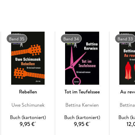
Band 35
Band 34
Band 33
Rebellen
Tot im Teufelssee
Au revo
Uwe Schimunek
Bettina Kerwien
Bettin
Buch (kartoniert)
Buch (kartoniert)
Buch (k
9,95 €
9,95 €
12,
*
*