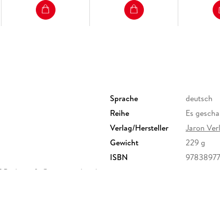
Sprache
deutsch
Reihe
Es geschah
Verlag/Hersteller
Jaron Ve
Gewicht
229 g
ISBN
9783897
7 Berlin, info@jaron-verlag.de