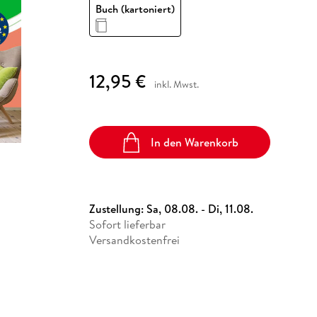
Fremdsprachige Bücher
Buch (kartoniert)
n Lernhilfen
 Jugendbücher
eiber
Hörbuch Downloads im Bundle
cher
 Vergleich
 Puzzlezubehör
Lernen
New Adult
STABILO
Taschenbücher
hilfen
hriller
 Backen
er
lender
Ratgeber
op
hriller
Romance
12,95 €
Sachbücher
inkl. Mwst.
precher:innen
Science Fiction
Fremdsprachige Bücher
In den Warenkorb
Zustellung:
Sa, 08.08. - Di, 11.08.
Sofort lieferbar
Versandkostenfrei