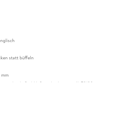
englisch
ken statt büffeln
5 mm
enscheidt GmbH, Stoeckachstrasse 11, 70190
, kundenservice@pons.de