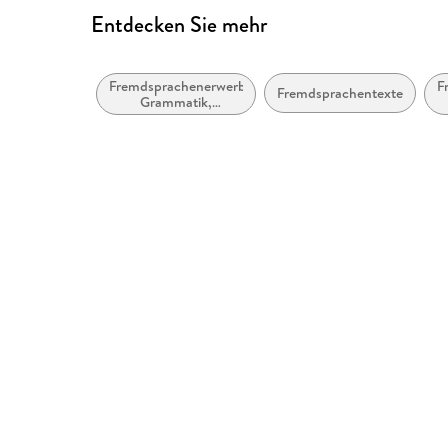
Entdecken Sie mehr
Fremdsprachenerwerb:
F
Fremdsprachentexte
Grammatik,
Wortschatz,
Aussprache