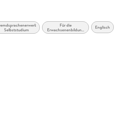
remdsprachenerwerb:
Für die
Englisch
Selbststudium
Erwachsenenbildung
(Deutschland)