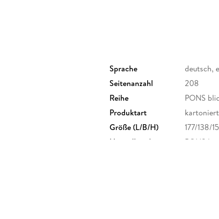
Sprache
deutsch, 
Seitenanzahl
208
Reihe
PONS blic
Produktart
kartoniert
Größe (L/B/H)
177/138/1
Herstelleradresse
PONS Lang
Stuttgart