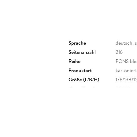
Sprache
deutsch, 
Seitenanzahl
216
Reihe
PONS blic
Produktart
kartoniert
Größe (L/B/H)
176/138/
Herstelleradresse
PONS Lang
Stuttgart