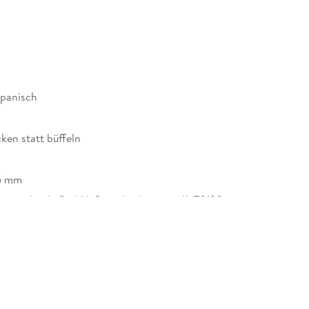
spanisch
ken statt büffeln
15 mm
enscheidt GmbH, Stoeckachstrasse 11, 70190
, kundenservice@pons.de