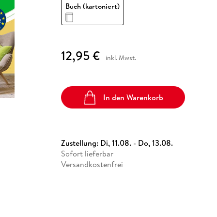
Fremdsprachige Bücher
Buch (kartoniert)
n Lernhilfen
 Jugendbücher
eiber
Hörbuch Downloads im Bundle
cher
 Vergleich
 Puzzlezubehör
Lernen
New Adult
STABILO
Taschenbücher
hilfen
hriller
 Backen
er
lender
Ratgeber
op
hriller
Romance
12,95 €
Sachbücher
inkl. Mwst.
precher:innen
Science Fiction
Fremdsprachige Bücher
In den Warenkorb
Zustellung:
Di, 11.08. - Do, 13.08.
Sofort lieferbar
Versandkostenfrei