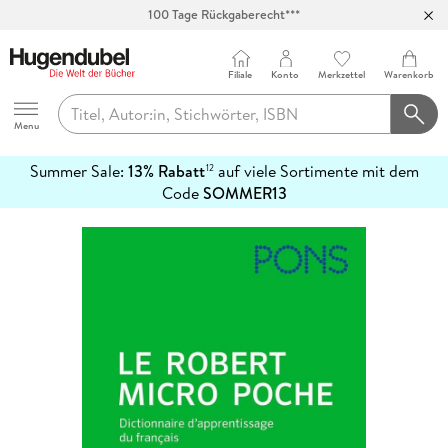
100 Tage Rückgaberecht***
Abholung in über 100 Filialen
Filiale
Konto
Merkzettel
Warenkorb
Hugendubel
Menu
Summer Sale:
13% Rabatt
auf viele Sortimente mit dem
12
mehr
Code
SOMMER13
erfahren