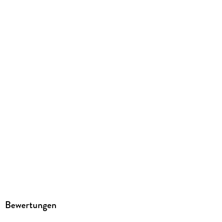
ISBN
9783125161870
Herstelleradresse
PONS Langenscheidt GmbH, Stoeckachstrasse 11, 70190
Stuttgart, kundenservice@pons.de
Bewertungen