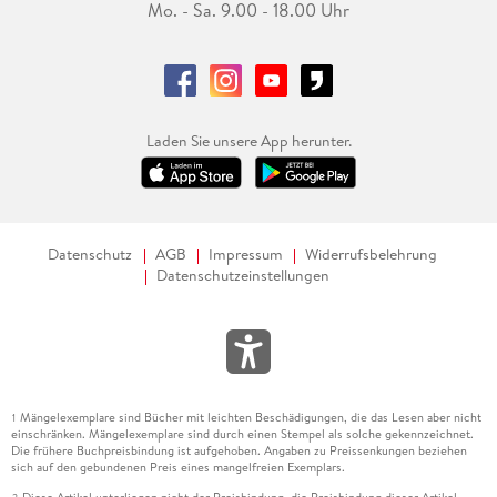
Mo. - Sa. 9.00 - 18.00 Uhr
Laden Sie unsere App herunter.
Datenschutz
AGB
Impressum
Widerrufsbelehrung
Datenschutzeinstellungen
Mängelexemplare sind Bücher mit leichten Beschädigungen, die das Lesen aber nicht
1
einschränken. Mängelexemplare sind durch einen Stempel als solche gekennzeichnet.
Die frühere Buchpreisbindung ist aufgehoben. Angaben zu Preissenkungen beziehen
sich auf den gebundenen Preis eines mangelfreien Exemplars.
Diese Artikel unterliegen nicht der Preisbindung, die Preisbindung dieser Artikel