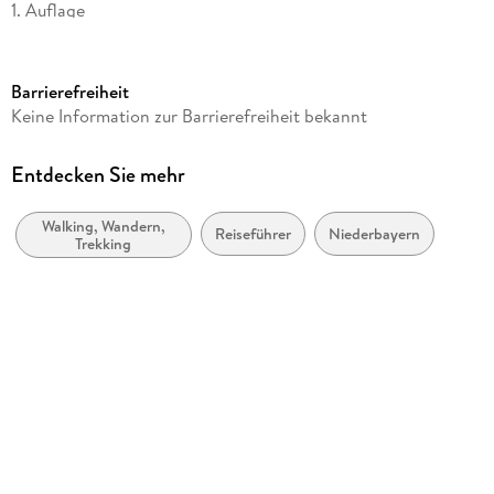
1. Auflage
Seitenanzahl
158
Barrierefreiheit
Reihe
Keine Information zur Barrierefreiheit bekannt
Erlebnis Wandern (Bruckmann)
Autor/Autorin
Entdecken Sie mehr
Rainer D. Kröll
Walking, Wandern,
Verlag/Hersteller
Reiseführer
Niederbayern
Trekking
Bruckmann Verlag GmbH
Produktart
kartoniert
Gewicht
464 g
Größe (L/B/H)
233/166/17 mm
ISBN