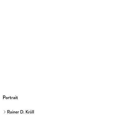
9783734310690
Herstelleradresse
Bruckmann Verlag GmbH, Infanteriestraße 11a, 80797
München, Nina Baier, info@verlagshaus.de
Portrait
Rainer D. Kröll