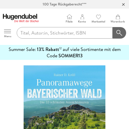
100 Tage Rückgaberecht***
Abholung in über 100 Filialen
Filiale
Konto
Merkzettel
Warenkorb
Hugendubel
Menu
Summer Sale:
13% Rabatt
auf viele Sortimente mit dem
12
mehr
Code
SOMMER13
erfahren