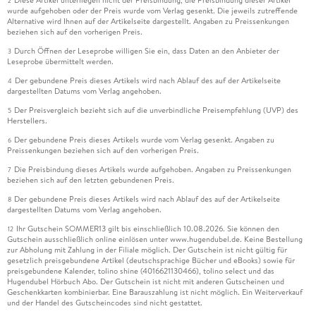
2
wurde aufgehoben oder der Preis wurde vom Verlag gesenkt. Die jeweils zutreffende
Alternative wird Ihnen auf der Artikelseite dargestellt. Angaben zu Preissenkungen
beziehen sich auf den vorherigen Preis.
Durch Öffnen der Leseprobe willigen Sie ein, dass Daten an den Anbieter der
3
Leseprobe übermittelt werden.
Der gebundene Preis dieses Artikels wird nach Ablauf des auf der Artikelseite
4
dargestellten Datums vom Verlag angehoben.
Der Preisvergleich bezieht sich auf die unverbindliche Preisempfehlung (UVP) des
5
Herstellers.
Der gebundene Preis dieses Artikels wurde vom Verlag gesenkt. Angaben zu
6
Preissenkungen beziehen sich auf den vorherigen Preis.
Die Preisbindung dieses Artikels wurde aufgehoben. Angaben zu Preissenkungen
7
beziehen sich auf den letzten gebundenen Preis.
Der gebundene Preis dieses Artikels wird nach Ablauf des auf der Artikelseite
8
dargestellten Datums vom Verlag angehoben.
Ihr Gutschein SOMMER13 gilt bis einschließlich 10.08.2026. Sie können den
12
Gutschein ausschließlich online einlösen unter www.hugendubel.de. Keine Bestellung
zur Abholung mit Zahlung in der Filiale möglich. Der Gutschein ist nicht gültig für
gesetzlich preisgebundene Artikel (deutschsprachige Bücher und eBooks) sowie für
preisgebundene Kalender, tolino shine (4016621130466), tolino select und das
Hugendubel Hörbuch Abo. Der Gutschein ist nicht mit anderen Gutscheinen und
Geschenkkarten kombinierbar. Eine Barauszahlung ist nicht möglich. Ein Weiterverkauf
und der Handel des Gutscheincodes sind nicht gestattet.