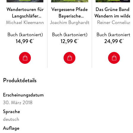
Wandertouren für
Vergessene Pfade
Das Grüne Band -
Langschläfer
Bayerische
Wandern im wilde
Sächsische Schweiz
Michael Kleemann
Joachim Burghardt
Hausberge
Reiner Cornelius
Deutschland
Buch (kartoniert)
Buch (kartoniert)
Buch (kartoniert)
14,99 €
12,99 €
24,99 €
*
*
*
Produktdetails
Erscheinungsdatum
30. März 2018
Sprache
deutsch
Auflage