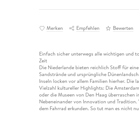
Merken
Empfehlen
Bewerten
Einfach sicher unterwegs alle wichtigen und t
Zeit
Die Niederlande bieten reichlich Stoff für ei
Sandstrände und ursprüngliche Dünenlandscha
Inseln locken vor allem Familien hierher. Die 
Vielzahl kultureller Highlights: Die Amsterd
oder die Museen von Den Haag überraschen i
Nebeneinander von Innovation und Tradition. Vi
dem Fahrrad erkunden. So tut man es nicht nu
nebenbei die Niederlande wie aus dem Bilder
Tulpenfelder säumen den Weg. Garniert mit de
Genießen verbindet sich all dies zu einem pri