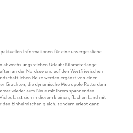
opaktuellen Informationen für eine unvergessliche
nen abwechslungsreichen Urlaub: Kilometerlange
ften an der Nordsee und auf den Westfriesischen
landschaftlichen Reize werden ergänzt von einer
amer Grachten, die dynamische Metropole Rotterdam
mmer wieder aufs Neue mit ihrem spannenden
eles lässt sich in diesem kleinen, flachen Land mit
r den Einheimischen gleich, sondern erlebt ganz
buch: Windmühlen, Deiche und farbenprächtige
r niederländischen Gezelligkeit und dem Spaß am
ckelnden Mix für den perfekten Urlaub.