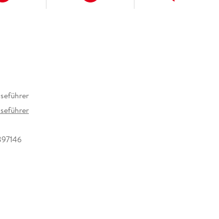
en:
seführer
seführer
897146