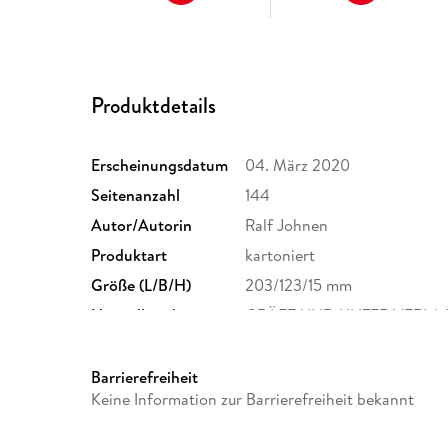
Produktdetails
Erscheinungsdatum
04. März 2020
Seitenanzahl
144
Autor/Autorin
Ralf Johnen
Produktart
kartoniert
Größe (L/B/H)
203/123/15 mm
Herstelleradresse
GRÄFE UND UNZER VERLAG G
81675 München, hallo@gu.d
Barrierefreiheit
Keine Information zur Barrierefreiheit bekannt