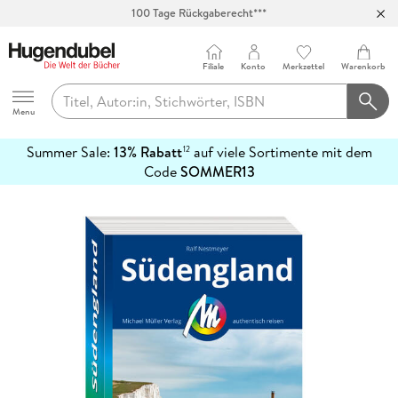
100 Tage Rückgaberecht***
Abholung in über 100 Filialen
Filiale
Konto
Merkzettel
Warenkorb
Hugendubel
Menu
Summer Sale:
13% Rabatt
auf viele Sortimente mit dem
12
mehr
Code
SOMMER13
erfahren