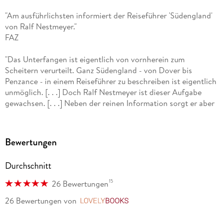
"Am ausführlichsten informiert der Reiseführer 'Südengland'
von Ralf Nestmeyer."
FAZ
"Das Unterfangen ist eigentlich von vornherein zum
Scheitern verurteilt. Ganz Südengland - von Dover bis
Penzance - in einem Reiseführer zu beschreiben ist eigentlich
unmöglich. [. . .] Doch Ralf Nestmeyer ist dieser Aufgabe
gewachsen. [. . .] Neben der reinen Information sorgt er aber
für lesenswerte Unterhaltung. Er versäumt es nicht, in vielen
kleinen, grau unterlegten Kästen auf die Eigenheiten der
Inselbewohner hinzuweisen."
Bewertungen
Westfälische Nachrichten
Durchschnitt
"Durch den Detailreichtum und die umfangreichen
Serviceinformationen bestens für Individualreisende
15
26 Bewertungen
geeignet."
26 Bewertungen
von
LovelyBooks
Merian