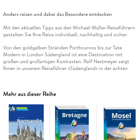
Anders reisen und dabei das Besondere entdecken
Mit den aktuellen Tipps aus den Michael-Müller-Reiseführern
gestalten Sie Ihre Reise individuell, nachhaltig und sicher.
Von den goldgelben Stränden Porthcurnos bis zur Tate
Modern in London Südengland ist eine Destination mit
großen und großartigen Kontrasten. Ralf Nestmeyer zeigt
Ihnen in unserem Reiseführer »Südengland« in der achten
Auflage auf
624 Seiten mit 261 Farbfotos
die ganze
Bandbreite der britischen Südküste. Dank
46 Karten und
Plänen
samt herausnehmbarer
Faltkarte im Maßstab 1:450.
Mehr aus dieser Reihe
000
sind Sie immer perfekt orientiert.
Neben allen Highlights und Must-Sees der Region in unserem
Südengland-Reiseführer entdecken Sie dank der
Geheimtipps
von Ralf Nestmeyer zahlreiche Orte und Plätze, die
garantiert nicht jeder kennt. Alles gewissenhaft vor Ort
für
Sie recherchiert und ausprobiert
. Regional, nachhaltig und