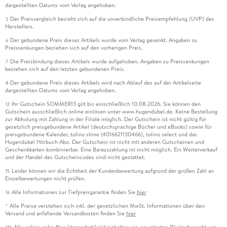
dargestellten Datums vom Verlag angehoben.
Der Preisvergleich bezieht sich auf die unverbindliche Preisempfehlung (UVP) des
5
Herstellers.
Der gebundene Preis dieses Artikels wurde vom Verlag gesenkt. Angaben zu
6
Preissenkungen beziehen sich auf den vorherigen Preis.
Die Preisbindung dieses Artikels wurde aufgehoben. Angaben zu Preissenkungen
7
beziehen sich auf den letzten gebundenen Preis.
Der gebundene Preis dieses Artikels wird nach Ablauf des auf der Artikelseite
8
dargestellten Datums vom Verlag angehoben.
Ihr Gutschein SOMMER13 gilt bis einschließlich 10.08.2026. Sie können den
12
Gutschein ausschließlich online einlösen unter www.hugendubel.de. Keine Bestellung
zur Abholung mit Zahlung in der Filiale möglich. Der Gutschein ist nicht gültig für
gesetzlich preisgebundene Artikel (deutschsprachige Bücher und eBooks) sowie für
preisgebundene Kalender, tolino shine (4016621130466), tolino select und das
Hugendubel Hörbuch Abo. Der Gutschein ist nicht mit anderen Gutscheinen und
Geschenkkarten kombinierbar. Eine Barauszahlung ist nicht möglich. Ein Weiterverkauf
und der Handel des Gutscheincodes sind nicht gestattet.
Leider können wir die Echtheit der Kundenbewertung aufgrund der großen Zahl an
15
Einzelbewertungen nicht prüfen.
Alle Informationen zur Tiefpreisgarantie finden Sie
hier
16
Alle Preise verstehen sich inkl. der gesetzlichen MwSt. Informationen über den
*
Versand und anfallende Versandkosten finden Sie
hier