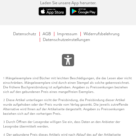
Laden Sie unsere App herunter.
Datenschutz
AGB
Impressum
Widerrufsbelehrung
Datenschutzeinstellungen
Mängelexemplare sind Bücher mit leichten Beschädigungen, die das Lesen aber nicht
1
einschränken. Mängelexemplare sind durch einen Stempel als solche gekennzeichnet.
Die frühere Buchpreisbindung ist aufgehoben. Angaben zu Preissenkungen beziehen
sich auf den gebundenen Preis eines mangelfreien Exemplars.
Diese Artikel unterliegen nicht der Preisbindung, die Preisbindung dieser Artikel
2
wurde aufgehoben oder der Preis wurde vom Verlag gesenkt. Die jeweils zutreffende
Alternative wird Ihnen auf der Artikelseite dargestellt. Angaben zu Preissenkungen
beziehen sich auf den vorherigen Preis.
Durch Öffnen der Leseprobe willigen Sie ein, dass Daten an den Anbieter der
3
Leseprobe übermittelt werden.
Der gebundene Preis dieses Artikels wird nach Ablauf des auf der Artikelseite
4