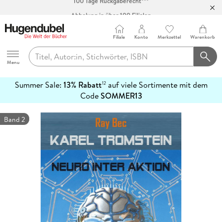
Abholung in über 100 Filialen
Filiale
Konto
Merkzettel
Warenkorb
Hugendubel
Menu
Summer Sale:
13% Rabatt
auf viele Sortimente mit dem
12
mehr
Code
SOMMER13
erfahren
Band 2