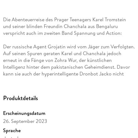
Die Abenteuerreise des Prager Teenagers Karel Tromstein
und seiner blinden Freundin Chanchala aus Bengaluru
verspricht auch im zweiten Band Spannung und Action:
Der russische Agent Grojatin wird vom Jäger zum Verfolgten.
Auf seinen Spuren geraten Karel und Chanchala jedoch
erneut in die Fänge von Zohra Wur, der künstlichen
Intelligenz hinter dem pakistanischen Geheimdienst. Davor
kann sie auch der hyperintelligente Dronbot Jacko nicht
bewahren.
Nach und nach stoßen sie auf immer neue Fragen rund um
Produktdetails
das mysteriöse Geheimdienstprojekt Kaschmir:
Warum sollen gentelligente Wildhunde mit
Erscheinungsdatum
Neurointeraktions-Chips implantiert werden?
26. September 2023
Und wozu wird ein mörderisches Virus entwickelt?
Sprache
Als ihnen der grausame Plan dahinter klar wird, versuchen sie