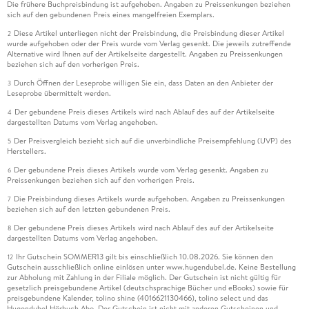
Die frühere Buchpreisbindung ist aufgehoben. Angaben zu Preissenkungen beziehen
sich auf den gebundenen Preis eines mangelfreien Exemplars.
Diese Artikel unterliegen nicht der Preisbindung, die Preisbindung dieser Artikel
2
wurde aufgehoben oder der Preis wurde vom Verlag gesenkt. Die jeweils zutreffende
Alternative wird Ihnen auf der Artikelseite dargestellt. Angaben zu Preissenkungen
beziehen sich auf den vorherigen Preis.
Durch Öffnen der Leseprobe willigen Sie ein, dass Daten an den Anbieter der
3
Leseprobe übermittelt werden.
Der gebundene Preis dieses Artikels wird nach Ablauf des auf der Artikelseite
4
dargestellten Datums vom Verlag angehoben.
Der Preisvergleich bezieht sich auf die unverbindliche Preisempfehlung (UVP) des
5
Herstellers.
Der gebundene Preis dieses Artikels wurde vom Verlag gesenkt. Angaben zu
6
Preissenkungen beziehen sich auf den vorherigen Preis.
Die Preisbindung dieses Artikels wurde aufgehoben. Angaben zu Preissenkungen
7
beziehen sich auf den letzten gebundenen Preis.
Der gebundene Preis dieses Artikels wird nach Ablauf des auf der Artikelseite
8
dargestellten Datums vom Verlag angehoben.
Ihr Gutschein SOMMER13 gilt bis einschließlich 10.08.2026. Sie können den
12
Gutschein ausschließlich online einlösen unter www.hugendubel.de. Keine Bestellung
zur Abholung mit Zahlung in der Filiale möglich. Der Gutschein ist nicht gültig für
gesetzlich preisgebundene Artikel (deutschsprachige Bücher und eBooks) sowie für
preisgebundene Kalender, tolino shine (4016621130466), tolino select und das
Hugendubel Hörbuch Abo. Der Gutschein ist nicht mit anderen Gutscheinen und