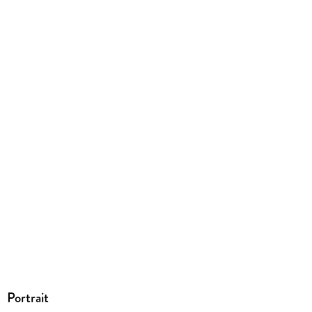
379 g
Größe (L/B/H)
190/120/25 mm
ISBN
9783757878672
Portrait