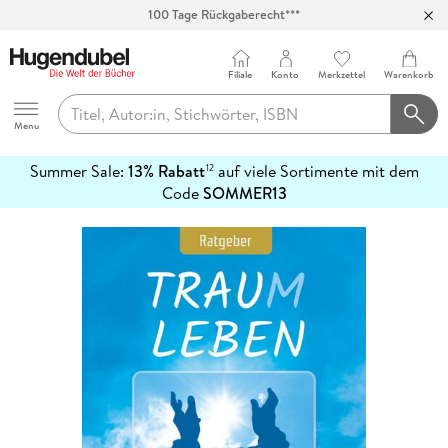
100 Tage Rückgaberecht***
Abholung in über 100 Filialen
Filiale
Konto
Merkzettel
Warenkorb
Hugendubel
Menu
Summer Sale:
13% Rabatt
auf viele Sortimente mit dem
12
mehr
Code
SOMMER13
erfahren