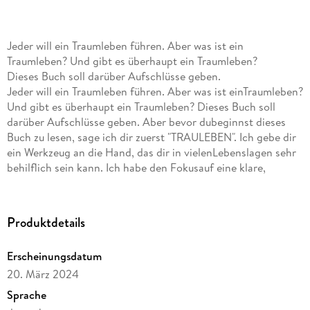
Jeder will ein Traumleben führen. Aber was ist ein
Traumleben? Und gibt es überhaupt ein Traumleben?
Dieses Buch soll darüber Aufschlüsse geben.
Jeder will ein Traumleben führen. Aber was ist einTraumleben?
Und gibt es überhaupt ein Traumleben? Dieses Buch soll
darüber Aufschlüsse geben. Aber bevor dubeginnst dieses
Buch zu lesen, sage ich dir zuerst "TRAULEBEN". Ich gebe dir
ein Werkzeug an die Hand, das dir in vielenLebenslagen sehr
behilflich sein kann. Ich habe den Fokusauf eine klare,
verständliche und ohne vielewissenschaftliche
Fachausdrücke auskommendeSchreibweise gelegt, ohne
jedoch die wissenschaftlichenFakten und Belege ausser Acht
Produktdetails
zu lassen. Es wird darin ausführlich beschrieben, wie
dieZusammenhänge von Motivation, Glück,
Erscheinungsdatum
positiverPsychologie, wertfreier Kommunikation, Gedanken
20. März 2024
etc. zueinem Traumleben führen können. Du kannst das
Buchquerlesen, d. h. du schlägst das Kapitel, das dich am
Sprache
meisteninteressiert, auf und liest es, oder du kannst Kapitel