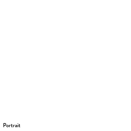
9783758490057
Portrait