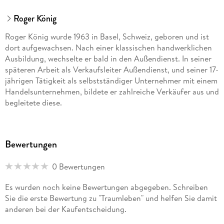
Roger König
Roger König wurde 1963 in Basel, Schweiz, geboren und ist
dort aufgewachsen. Nach einer klassischen handwerklichen
Ausbildung, wechselte er bald in den Außendienst. In seiner
späteren Arbeit als Verkaufsleiter Außendienst, und seiner 17-
jährigen Tätigkeit als selbstständiger Unternehmer mit einem
Handelsunternehmen, bildete er zahlreiche Verkäufer aus und
begleitete diese.
Zu seinen Kernkompetenzen gehört das Motivationstraining,
den Aufbau eines positiven Mindsets, und das Aufzeigen wie
Bewertungen
man erfolgreich wird und auch bleibt.
0 Bewertungen
Nach zahlreichen Schicksalsschlägen entschied er sich, mit
Psychologie vertiefter zu beschäftigen. Seine Inspirationen
Es wurden noch keine Bewertungen abgegeben. Schreiben
holt er sich vor allem bei langen Spaziergängen, beim
Sie die erste Bewertung zu "Traumleben" und helfen Sie damit
Autofahren aber auch bei zahlreichen Gespräche und über
anderen bei der Kaufentscheidung.
Fachliteratur.