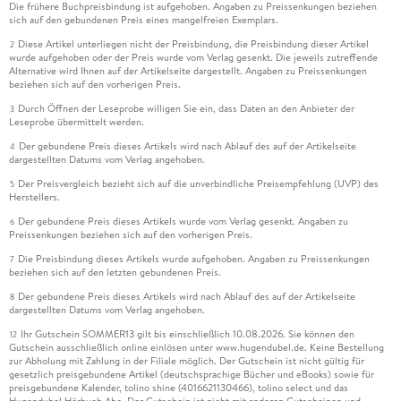
Die frühere Buchpreisbindung ist aufgehoben. Angaben zu Preissenkungen beziehen
sich auf den gebundenen Preis eines mangelfreien Exemplars.
Diese Artikel unterliegen nicht der Preisbindung, die Preisbindung dieser Artikel
2
wurde aufgehoben oder der Preis wurde vom Verlag gesenkt. Die jeweils zutreffende
Alternative wird Ihnen auf der Artikelseite dargestellt. Angaben zu Preissenkungen
beziehen sich auf den vorherigen Preis.
Durch Öffnen der Leseprobe willigen Sie ein, dass Daten an den Anbieter der
3
Leseprobe übermittelt werden.
Der gebundene Preis dieses Artikels wird nach Ablauf des auf der Artikelseite
4
dargestellten Datums vom Verlag angehoben.
Der Preisvergleich bezieht sich auf die unverbindliche Preisempfehlung (UVP) des
5
Herstellers.
Der gebundene Preis dieses Artikels wurde vom Verlag gesenkt. Angaben zu
6
Preissenkungen beziehen sich auf den vorherigen Preis.
Die Preisbindung dieses Artikels wurde aufgehoben. Angaben zu Preissenkungen
7
beziehen sich auf den letzten gebundenen Preis.
Der gebundene Preis dieses Artikels wird nach Ablauf des auf der Artikelseite
8
dargestellten Datums vom Verlag angehoben.
Ihr Gutschein SOMMER13 gilt bis einschließlich 10.08.2026. Sie können den
12
Gutschein ausschließlich online einlösen unter www.hugendubel.de. Keine Bestellung
zur Abholung mit Zahlung in der Filiale möglich. Der Gutschein ist nicht gültig für
gesetzlich preisgebundene Artikel (deutschsprachige Bücher und eBooks) sowie für
preisgebundene Kalender, tolino shine (4016621130466), tolino select und das
Hugendubel Hörbuch Abo. Der Gutschein ist nicht mit anderen Gutscheinen und