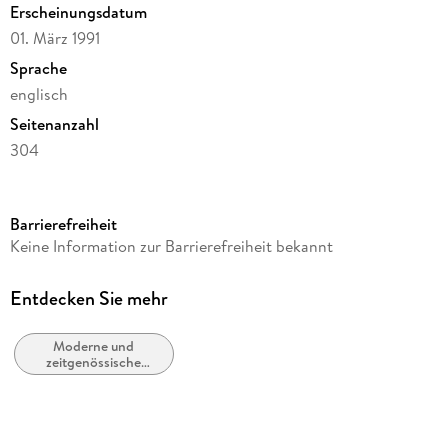
Erscheinungsdatum
01. März 1991
Sprache
englisch
Seitenanzahl
304
Autor/Autorin
Rosamunde Pilcher
Barrierefreiheit
Verlag/Hersteller
Keine Information zur Barrierefreiheit bekannt
St. Martins Press-3PL
Produktart
Entdecken Sie mehr
kartoniert
Moderne und
Gewicht
zeitgenössische
323 g
Liebesromane /
Romance
Größe (L/B/H)
178/127/19 mm