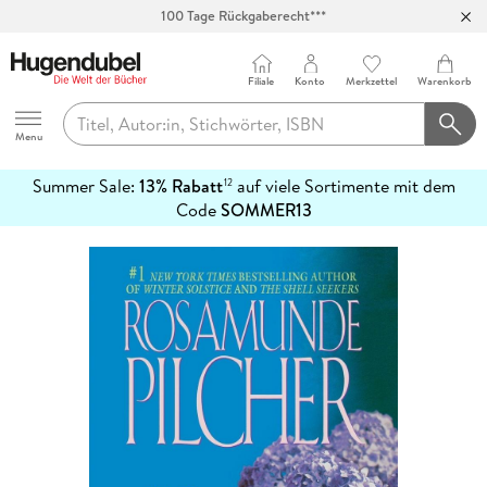
100 Tage Rückgaberecht***
Abholung in über 100 Filialen
Filiale
Konto
Merkzettel
Warenkorb
Hugendubel
Menu
Summer Sale:
13% Rabatt
auf viele Sortimente mit dem
12
mehr
Code
SOMMER13
erfahren