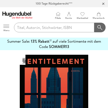
100 Tage Rückgaberecht***
Abholung in über 100 Filialen
Filiale
Konto
Merkzettel
Warenkorb
Hugendubel
Menu
Summer Sale:
13% Rabatt
auf viele Sortimente mit dem
12
mehr
Code
SOMMER13
erfahren