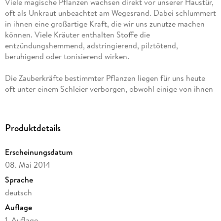
Viele magische Pflanzen wachsen direkt vor unserer Haustür,
oft als Unkraut unbeachtet am Wegesrand. Dabei schlummert
in ihnen eine großartige Kraft, die wir uns zunutze machen
können. Viele Kräuter enthalten Stoffe die
entzündungshemmend, adstringierend, pilztötend,
beruhigend oder tonisierend wirken.
Die Zauberkräfte bestimmter Pflanzen liegen für uns heute
oft unter einem Schleier verborgen, obwohl einige von ihnen
seit jeher für Zauberer, Hexen, Magier und Druiden eine
große Bedeutung hatten und haben.
Ob Ringelblume, Eisenkraut oder Veilchenwurzel, ob Efeu,
Produktdetails
Brennnessel oder Bärlapp: In der traditionellen Art des
Seifesiedens können all diese magischen Pflanzen ihre volle
Erscheinungsdatum
Kraft entfalten.
08. Mai 2014
Selbst Goethe wusste um die Seele der Pflanzen, er erkannte
Sprache
die unterschiedlichen Stimmungen, die von verschiedenen
deutsch
Pflanzen ausgehen. Begeben wir uns also auf diese Reise
Auflage
voller Magie, besonderer Stimmungen und Pflanzenkraft.
1. Auflage