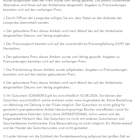
wurde aufgehoben oder der Preis wurde vom Verlag gesenkt. Die jeweils zutreffende
Alternative wird Ihnen auf der Artikelseite dargestellt. Angaben zu Preissenkungen
beziehen sich auf den vorherigen Preis.
Durch Öffnen der Leseprobe willigen Sie ein, dass Daten an den Anbieter der
3
Leseprobe übermittelt werden.
Der gebundene Preis dieses Artikels wird nach Ablauf des auf der Artikelseite
4
dargestellten Datums vom Verlag angehoben.
Der Preisvergleich bezieht sich auf die unverbindliche Preisempfehlung (UVP) des
5
Herstellers.
Der gebundene Preis dieses Artikels wurde vom Verlag gesenkt. Angaben zu
6
Preissenkungen beziehen sich auf den vorherigen Preis.
Die Preisbindung dieses Artikels wurde aufgehoben. Angaben zu Preissenkungen
7
beziehen sich auf den letzten gebundenen Preis.
Der gebundene Preis dieses Artikels wird nach Ablauf des auf der Artikelseite
8
dargestellten Datums vom Verlag angehoben.
Ihr Gutschein SOMMER13 gilt bis einschließlich 10.08.2026. Sie können den
12
Gutschein ausschließlich online einlösen unter www.hugendubel.de. Keine Bestellung
zur Abholung mit Zahlung in der Filiale möglich. Der Gutschein ist nicht gültig für
gesetzlich preisgebundene Artikel (deutschsprachige Bücher und eBooks) sowie für
preisgebundene Kalender, tolino shine (4016621130466), tolino select und das
Hugendubel Hörbuch Abo. Der Gutschein ist nicht mit anderen Gutscheinen und
Geschenkkarten kombinierbar. Eine Barauszahlung ist nicht möglich. Ein Weiterverkauf
und der Handel des Gutscheincodes sind nicht gestattet.
Leider können wir die Echtheit der Kundenbewertung aufgrund der großen Zahl an
15