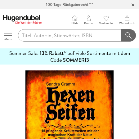
100 Tage Rückgaberecht***
Abholung in über 100 Filialen
Filiale
Konto
Merkzettel
Warenkorb
Hugendubel
Menu
Summer Sale:
13% Rabatt
auf viele Sortimente mit dem
12
mehr
Code
SOMMER13
erfahren