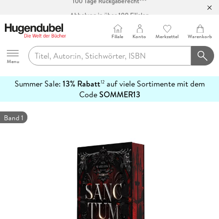
Abholung in über 100 Filialen
Filiale
Konto
Merkzettel
Warenkorb
Hugendubel
Menu
Summer Sale:
13% Rabatt
auf viele Sortimente mit dem
12
mehr
Code
SOMMER13
erfahren
Band 1