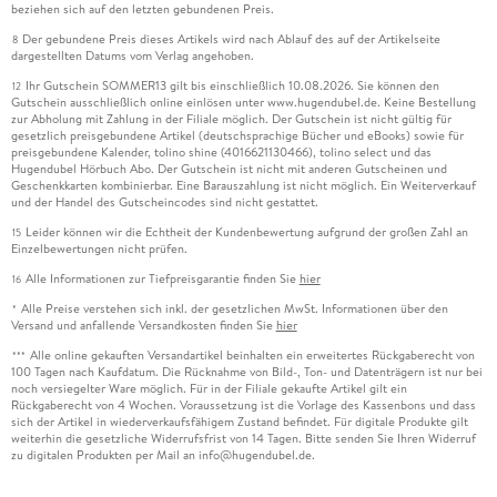
beziehen sich auf den letzten gebundenen Preis.
Der gebundene Preis dieses Artikels wird nach Ablauf des auf der Artikelseite
8
dargestellten Datums vom Verlag angehoben.
Ihr Gutschein SOMMER13 gilt bis einschließlich 10.08.2026. Sie können den
12
Gutschein ausschließlich online einlösen unter www.hugendubel.de. Keine Bestellung
zur Abholung mit Zahlung in der Filiale möglich. Der Gutschein ist nicht gültig für
gesetzlich preisgebundene Artikel (deutschsprachige Bücher und eBooks) sowie für
preisgebundene Kalender, tolino shine (4016621130466), tolino select und das
Hugendubel Hörbuch Abo. Der Gutschein ist nicht mit anderen Gutscheinen und
Geschenkkarten kombinierbar. Eine Barauszahlung ist nicht möglich. Ein Weiterverkauf
und der Handel des Gutscheincodes sind nicht gestattet.
Leider können wir die Echtheit der Kundenbewertung aufgrund der großen Zahl an
15
Einzelbewertungen nicht prüfen.
Alle Informationen zur Tiefpreisgarantie finden Sie
hier
16
Alle Preise verstehen sich inkl. der gesetzlichen MwSt. Informationen über den
*
Versand und anfallende Versandkosten finden Sie
hier
Alle online gekauften Versandartikel beinhalten ein erweitertes Rückgaberecht von
***
100 Tagen nach Kaufdatum. Die Rücknahme von Bild-, Ton- und Datenträgern ist nur bei
noch versiegelter Ware möglich. Für in der Filiale gekaufte Artikel gilt ein
Rückgaberecht von 4 Wochen. Voraussetzung ist die Vorlage des Kassenbons und dass
sich der Artikel in wiederverkaufsfähigem Zustand befindet. Für digitale Produkte gilt
weiterhin die gesetzliche Widerrufsfrist von 14 Tagen. Bitte senden Sie Ihren Widerruf
zu digitalen Produkten per Mail an info@hugendubel.de.