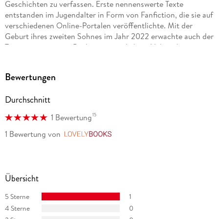
Geschichten zu verfassen. Erste nennenswerte Texte
entstanden im Jugendalter in Form von Fanfiction, die sie auf
verschiedenen Online-Portalen veröffentlichte. Mit der
Geburt ihres zweiten Sohnes im Jahr 2022 erwachte auch der
Traum vom eigenen Buch zu neuem Leben. Neben ihrer
Familie sind ihre Hunde ihr größter Schatz, und gemeinsam
verbringen sie am liebsten Zeit draußen in der Natur.
Bewertungen
Durchschnitt
15
1 Bewertung
1 Bewertung
von
LovelyBooks
Übersicht
5 Sterne
1
4 Sterne
0