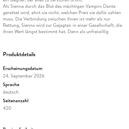
Als Sienna durch das Blut des mächtigen Vampirs Dante
gerettet wird, ahnt sie nicht, welchen Preis sie dafür zahlen
muss. Die Verbindung zwischen ihnen ist mehr als nur
Rettung, Sienna wird zur Gejagten in einer Gesellschaft, die
ihren Wert längst bestimmt hat. Denn als unfreiwillig
Erschaffene steht sie weit unter Dante, einem geborenen
Vampir und Kardinal des Sanctums.
Und Sienna verbirgt ein gefährliches Geheimnis: Nur
Produktdetails
Vampirblut hält sie am Leben.
Während Dante sie versteckt, wächst zwischen ihnen eine
Erscheinungsdatum
verbotene Nähe, die in dieser Welt keinen Platz hat.
24. September 2026
Leidenschaft und Abhängigkeit verschwimmen, und könnten
sie beide ins Verderben stürzen.
Sprache
deutsch
In einer Welt voller Regeln, Macht und Intrigen bleibt nur eine
Seitenanzahl
Frage:
Werden sie füreinander kämpfen oder werden sie sich
420
gegenseitig zerstören?
Altersempfehlung
ab 16 Jahre