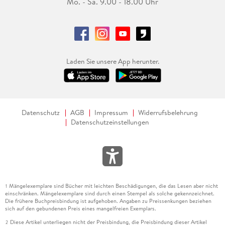
Mo. - Sa. 9.00 - 18.00 Uhr
Laden Sie unsere App herunter.
Datenschutz
AGB
Impressum
Widerrufsbelehrung
Datenschutzeinstellungen
Mängelexemplare sind Bücher mit leichten Beschädigungen, die das Lesen aber nicht
1
einschränken. Mängelexemplare sind durch einen Stempel als solche gekennzeichnet.
Die frühere Buchpreisbindung ist aufgehoben. Angaben zu Preissenkungen beziehen
sich auf den gebundenen Preis eines mangelfreien Exemplars.
Diese Artikel unterliegen nicht der Preisbindung, die Preisbindung dieser Artikel
2