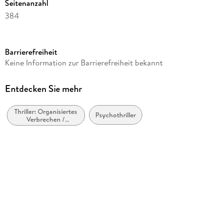
Seitenanzahl
384
Autor/Autorin
Steve Cavanagh
Barrierefreiheit
Verlag/Hersteller
Keine Information zur Barrierefreiheit bekannt
Atria Books
Produktart
Entdecken Sie mehr
kartoniert
Thriller: Organisiertes
Gewicht
Psychothriller
Verbrechen /
290 g
Bandenkriminalität
Größe (L/B/H)
206/135/25 mm
ISBN
9781668093450