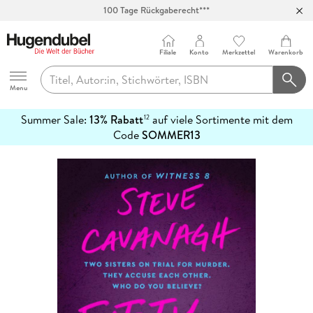
100 Tage Rückgaberecht***
Abholung in über 100 Filialen
Filiale
Konto
Merkzettel
Warenkorb
Hugendubel
Menu
Summer Sale:
13% Rabatt
auf viele Sortimente mit dem
12
mehr
Code
SOMMER13
erfahren