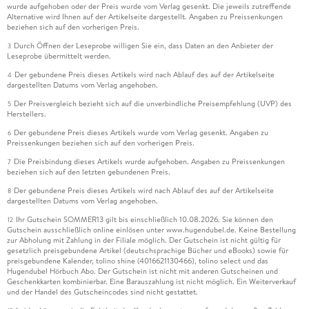
wurde aufgehoben oder der Preis wurde vom Verlag gesenkt. Die jeweils zutreffende
Alternative wird Ihnen auf der Artikelseite dargestellt. Angaben zu Preissenkungen
beziehen sich auf den vorherigen Preis.
Durch Öffnen der Leseprobe willigen Sie ein, dass Daten an den Anbieter der
3
Leseprobe übermittelt werden.
Der gebundene Preis dieses Artikels wird nach Ablauf des auf der Artikelseite
4
dargestellten Datums vom Verlag angehoben.
Der Preisvergleich bezieht sich auf die unverbindliche Preisempfehlung (UVP) des
5
Herstellers.
Der gebundene Preis dieses Artikels wurde vom Verlag gesenkt. Angaben zu
6
Preissenkungen beziehen sich auf den vorherigen Preis.
Die Preisbindung dieses Artikels wurde aufgehoben. Angaben zu Preissenkungen
7
beziehen sich auf den letzten gebundenen Preis.
Der gebundene Preis dieses Artikels wird nach Ablauf des auf der Artikelseite
8
dargestellten Datums vom Verlag angehoben.
Ihr Gutschein SOMMER13 gilt bis einschließlich 10.08.2026. Sie können den
12
Gutschein ausschließlich online einlösen unter www.hugendubel.de. Keine Bestellung
zur Abholung mit Zahlung in der Filiale möglich. Der Gutschein ist nicht gültig für
gesetzlich preisgebundene Artikel (deutschsprachige Bücher und eBooks) sowie für
preisgebundene Kalender, tolino shine (4016621130466), tolino select und das
Hugendubel Hörbuch Abo. Der Gutschein ist nicht mit anderen Gutscheinen und
Geschenkkarten kombinierbar. Eine Barauszahlung ist nicht möglich. Ein Weiterverkauf
und der Handel des Gutscheincodes sind nicht gestattet.