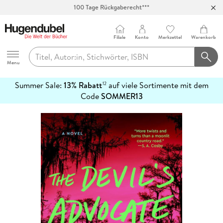
100 Tage Rückgaberecht***
Abholung in über 100 Filialen
Filiale
Konto
Merkzettel
Warenkorb
Hugendubel
Menu
Summer Sale:
13% Rabatt
auf viele Sortimente mit dem
12
mehr
Code
SOMMER13
erfahren