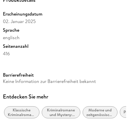
Erscheinungsdatum
02. Januar 2025
Sprache
englisch
Seitenanzahl
416
Reihe
Eddie Flynn, 6
Barrierefreiheit
Autor/Autorin
Keine Information zur Barrierefreiheit bekannt
Steve Cavanagh
Verlag/Hersteller
Entdecken Sie mehr
Orion Publishing Group
Klassische
Kriminalromane
Moderne und
Produktart
Psy
Kriminalromane
und Mystery:
zeitgenössische
kartoniert
und Mystery
Privatdetektive /
Belletristik:
Amateurdetektive
allgemein und
Gewicht
literarisch