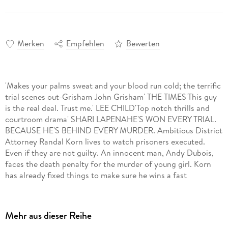
Merken
Empfehlen
Bewerten
'Makes your palms sweat and your blood run cold; the terrific
trial scenes out-Grisham John Grisham' THE TIMES'This guy
is the real deal. Trust me.' LEE CHILD'Top notch thrills and
courtroom drama' SHARI LAPENAHE'S WON EVERY TRIAL.
BECAUSE HE'S BEHIND EVERY MURDER. Ambitious District
Attorney Randal Korn lives to watch prisoners executed.
Even if they are not guilty. An innocent man, Andy Dubois,
faces the death penalty for the murder of young girl. Korn
has already fixed things to make sure he wins a fast
conviction. The one thing Korn didn't count on was Eddie
Flynn. Slick, street smart and cunning, the former con artist
turned New York lawyer has only seven days to save an
Mehr aus dieser Reihe
innocent man against a corrupt system and find the real