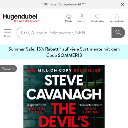
100 Tage Rückgaberecht***
Abholung in über 100 Filialen
Filiale
Konto
Merkzettel
Warenkorb
Hugendubel
Menu
Summer Sale:
13% Rabatt
auf viele Sortimente mit dem
12
mehr
Code
SOMMER13
erfahren
Band 6