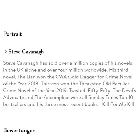
Portrait
Steve Cavanagh
Steve Cavanagh has sold over a million copies of his novels
in the UK alone and over four million worldwide. His third
novel, The Liar, won the CWA Gold Dagger for Crime Novel
of the Year 2018. Thirteen won the Theakston Old Peculier
Crime Novel of the Year 2019. Twisted, Fifty-Fifty, The Devil's
Advocate and The Accomplice were all Sunday Times Top 10
bestsellers and his three most recent books - Kill For Me Kill
For You, Witness 8 and Two Kinds of Stranger - were all
Sunday Times Top 5 bestsellers.
Bewertungen