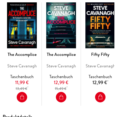
killer. In a week the Judge will read the verdict, but will Eddie
be alive to hear it? Praise for the award-winning, Sunday
Times Top Five bestseller Steve Cavanagh:'The ultimate treat
for crime fiction fans' JANICE HALLETT'Steve Cavanagh's
twists hit you between the eyes. You never see them coming'
ANTHONY HOROWITZ'A gripping, twisty thriller' IAN
RANKIN'Steve Cavanagh writes the best hooks in the
business' MICK HERRON'The real magic is in Steve
Cavanagh's hypnotic storytelling power' SUNDAY
EXPRESS'Cavanagh is a genius' EVENING STANDARD'A
The Accomplice
The Accomplice
Fifty Fifty
great author' MARTINA COLE
Steve Cavanagh
Steve Cavanagh
Steve Cavanagh
Taschenbuch
Taschenbuch
Taschenbuch
11,99 €
12,99 €
12,99 €
*
*
*
13,49 €
15,49 €
Produktdetails