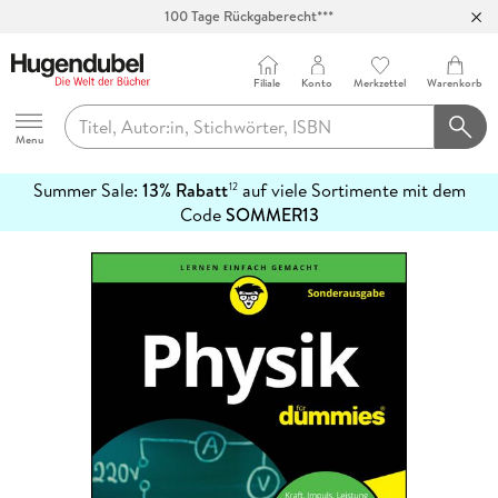
100 Tage Rückgaberecht***
Abholung in über 100 Filialen
Filiale
Konto
Merkzettel
Warenkorb
Hugendubel
Menu
Summer Sale:
13% Rabatt
auf viele Sortimente mit dem
12
mehr
Code
SOMMER13
erfahren