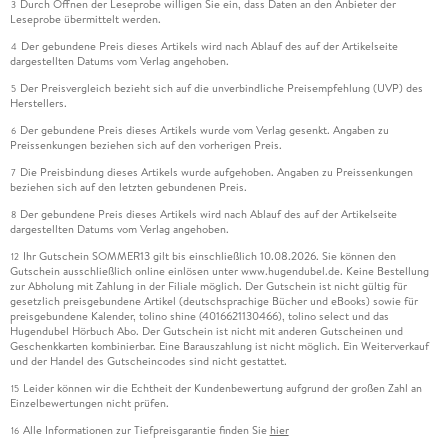
Durch Öffnen der Leseprobe willigen Sie ein, dass Daten an den Anbieter der
3
Leseprobe übermittelt werden.
Der gebundene Preis dieses Artikels wird nach Ablauf des auf der Artikelseite
4
dargestellten Datums vom Verlag angehoben.
Der Preisvergleich bezieht sich auf die unverbindliche Preisempfehlung (UVP) des
5
Herstellers.
Der gebundene Preis dieses Artikels wurde vom Verlag gesenkt. Angaben zu
6
Preissenkungen beziehen sich auf den vorherigen Preis.
Die Preisbindung dieses Artikels wurde aufgehoben. Angaben zu Preissenkungen
7
beziehen sich auf den letzten gebundenen Preis.
Der gebundene Preis dieses Artikels wird nach Ablauf des auf der Artikelseite
8
dargestellten Datums vom Verlag angehoben.
Ihr Gutschein SOMMER13 gilt bis einschließlich 10.08.2026. Sie können den
12
Gutschein ausschließlich online einlösen unter www.hugendubel.de. Keine Bestellung
zur Abholung mit Zahlung in der Filiale möglich. Der Gutschein ist nicht gültig für
gesetzlich preisgebundene Artikel (deutschsprachige Bücher und eBooks) sowie für
preisgebundene Kalender, tolino shine (4016621130466), tolino select und das
Hugendubel Hörbuch Abo. Der Gutschein ist nicht mit anderen Gutscheinen und
Geschenkkarten kombinierbar. Eine Barauszahlung ist nicht möglich. Ein Weiterverkauf
und der Handel des Gutscheincodes sind nicht gestattet.
Leider können wir die Echtheit der Kundenbewertung aufgrund der großen Zahl an
15
Einzelbewertungen nicht prüfen.
Alle Informationen zur Tiefpreisgarantie finden Sie
hier
16