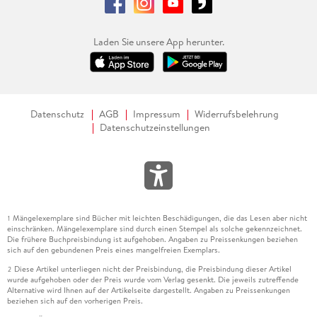
Laden Sie unsere App herunter.
Datenschutz
AGB
Impressum
Widerrufsbelehrung
Datenschutzeinstellungen
Mängelexemplare sind Bücher mit leichten Beschädigungen, die das Lesen aber nicht
1
einschränken. Mängelexemplare sind durch einen Stempel als solche gekennzeichnet.
Die frühere Buchpreisbindung ist aufgehoben. Angaben zu Preissenkungen beziehen
sich auf den gebundenen Preis eines mangelfreien Exemplars.
Diese Artikel unterliegen nicht der Preisbindung, die Preisbindung dieser Artikel
2
wurde aufgehoben oder der Preis wurde vom Verlag gesenkt. Die jeweils zutreffende
Alternative wird Ihnen auf der Artikelseite dargestellt. Angaben zu Preissenkungen
beziehen sich auf den vorherigen Preis.