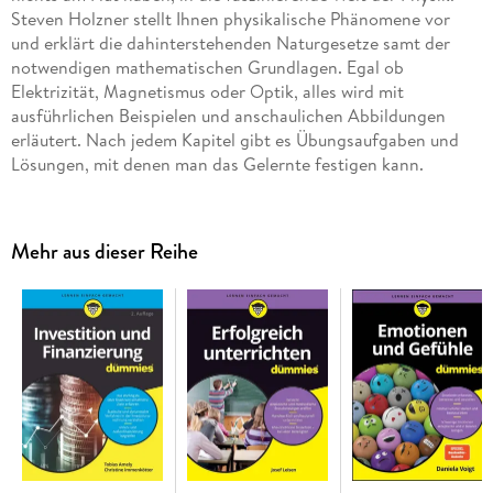
Steven Holzner stellt Ihnen physikalische Phänomene vor
und erklärt die dahinterstehenden Naturgesetze samt der
notwendigen mathematischen Grundlagen. Egal ob
Elektrizität, Magnetismus oder Optik, alles wird mit
ausführlichen Beispielen und anschaulichen Abbildungen
erläutert. Nach jedem Kapitel gibt es Übungsaufgaben und
Lösungen, mit denen man das Gelernte festigen kann.
Inhaltsverzeichnis
Mehr aus dieser Reihe
Ü ber den Autor 9
Einfü hrung 23
Teil I: Die Grundlagen 27
Kapitel 1: Mit Physik die Welt verstehen 29
Kapitel 2: Die Grundlagen verstehen 35
Kapitel 3: Geschwindigkeit ist keine Hexerei 47
Kapitel 4: Richtungsweisend: Wo geht es lang? 63
Teil II: Mö gen die Krä fte der Physik mit Ihnen sein 81
Kapitel 5: Ziehen und Schieben: Krä fte 83
Kapitel 6: Auf der schiefen Bahn: Geneigte Ebenen und