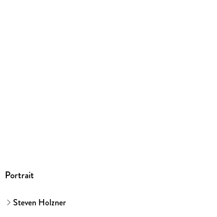
ISBN
9783527723331
Herstelleradresse
Wiley-VCH GmbH
<br/>Boschstrasse 12
<br/>69469 Weinheim
<br/>product_safety@wiley.com
<br/>
Portrait
Steven Holzner