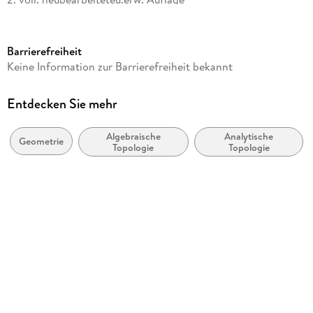
Seitenanzahl
464
Barrierefreiheit
Reihe
Keine Information zur Barrierefreiheit bekannt
De Gruyter Lehrbuch
Autor/Autorin
Entdecken Sie mehr
Tammo Tom Dieck
Algebraische
Analytische
Verlag/Hersteller
Geometrie
Topologie
Topologie
De Gruyter
Produktart
kartoniert
Gewicht
923 g
Größe (L/B/H)
236/160/38 mm
Sonstiges
Großformatiges Paperback. Klappenbroschur