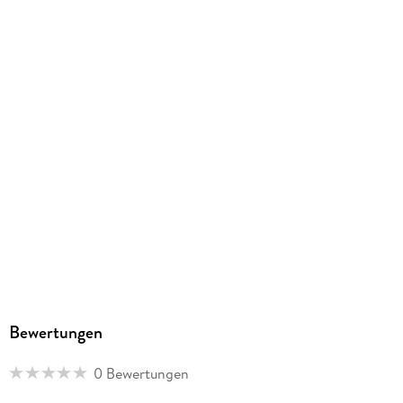
ISBN
9783110162363
Herstelleradresse
De Gruyter GmbH, Genthiner Straße 13, 10785 Berlin,
productsafety@degruyterbrill.com
Bewertungen
0 Bewertungen