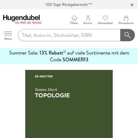
100 Tage Rückgaberecht***
Abholung in über 100 Filialen
Filiale
Konto
Merkzettel
Warenkorb
Hugendubel
Menu
Summer Sale:
13% Rabatt
auf viele Sortimente mit dem
12
mehr
Code
SOMMER13
erfahren