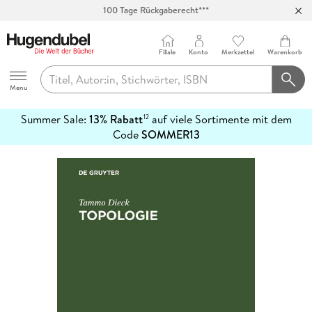
100 Tage Rückgaberecht***
Abholung in über 100 Filialen
Filiale
Konto
Merkzettel
Warenkorb
Hugendubel
Menu
Summer Sale:
13% Rabatt
auf viele Sortimente mit dem
12
mehr
Code
SOMMER13
erfahren