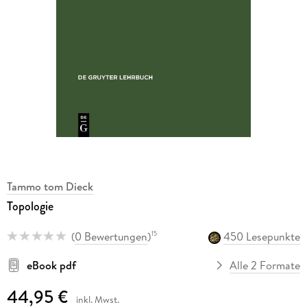
Tammo tom Dieck
Topologie
(
0 Bewertungen
)
450 Lesepunkte
15
eBook pdf
Alle 2 Formate
44,95 €
inkl. Mwst.