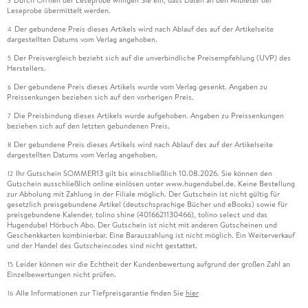
Durch Öffnen der Leseprobe willigen Sie ein, dass Daten an den Anbieter der
3
Leseprobe übermittelt werden.
Der gebundene Preis dieses Artikels wird nach Ablauf des auf der Artikelseite
4
dargestellten Datums vom Verlag angehoben.
Der Preisvergleich bezieht sich auf die unverbindliche Preisempfehlung (UVP) des
5
Herstellers.
Der gebundene Preis dieses Artikels wurde vom Verlag gesenkt. Angaben zu
6
Preissenkungen beziehen sich auf den vorherigen Preis.
Die Preisbindung dieses Artikels wurde aufgehoben. Angaben zu Preissenkungen
7
beziehen sich auf den letzten gebundenen Preis.
Der gebundene Preis dieses Artikels wird nach Ablauf des auf der Artikelseite
8
dargestellten Datums vom Verlag angehoben.
Ihr Gutschein SOMMER13 gilt bis einschließlich 10.08.2026. Sie können den
12
Gutschein ausschließlich online einlösen unter www.hugendubel.de. Keine Bestellung
zur Abholung mit Zahlung in der Filiale möglich. Der Gutschein ist nicht gültig für
gesetzlich preisgebundene Artikel (deutschsprachige Bücher und eBooks) sowie für
preisgebundene Kalender, tolino shine (4016621130466), tolino select und das
Hugendubel Hörbuch Abo. Der Gutschein ist nicht mit anderen Gutscheinen und
Geschenkkarten kombinierbar. Eine Barauszahlung ist nicht möglich. Ein Weiterverkauf
und der Handel des Gutscheincodes sind nicht gestattet.
Leider können wir die Echtheit der Kundenbewertung aufgrund der großen Zahl an
15
Einzelbewertungen nicht prüfen.
Alle Informationen zur Tiefpreisgarantie finden Sie
hier
16