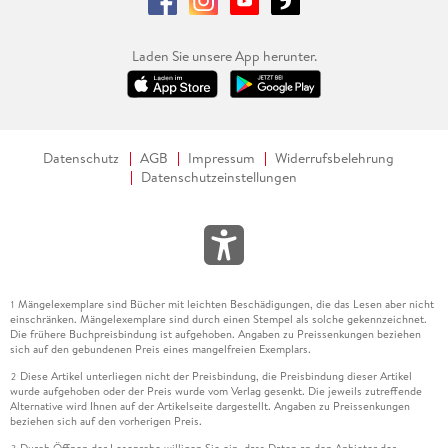
Laden Sie unsere App herunter.
Datenschutz
AGB
Impressum
Widerrufsbelehrung
Datenschutzeinstellungen
Mängelexemplare sind Bücher mit leichten Beschädigungen, die das Lesen aber nicht
1
einschränken. Mängelexemplare sind durch einen Stempel als solche gekennzeichnet.
Die frühere Buchpreisbindung ist aufgehoben. Angaben zu Preissenkungen beziehen
sich auf den gebundenen Preis eines mangelfreien Exemplars.
Diese Artikel unterliegen nicht der Preisbindung, die Preisbindung dieser Artikel
2
wurde aufgehoben oder der Preis wurde vom Verlag gesenkt. Die jeweils zutreffende
Alternative wird Ihnen auf der Artikelseite dargestellt. Angaben zu Preissenkungen
beziehen sich auf den vorherigen Preis.