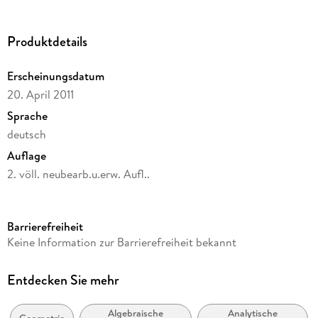
Produktdetails
Erscheinungsdatum
20. April 2011
Sprache
deutsch
Auflage
2. völl. neubearb.u.erw. Aufl..
Seitenanzahl
464
Barrierefreiheit
Reihe
Keine Information zur Barrierefreiheit bekannt
De Gruyter Lehrbuch
Autor/Autorin
Entdecken Sie mehr
Tammo tom Dieck
Algebraische
Analytische
Verlag/Hersteller