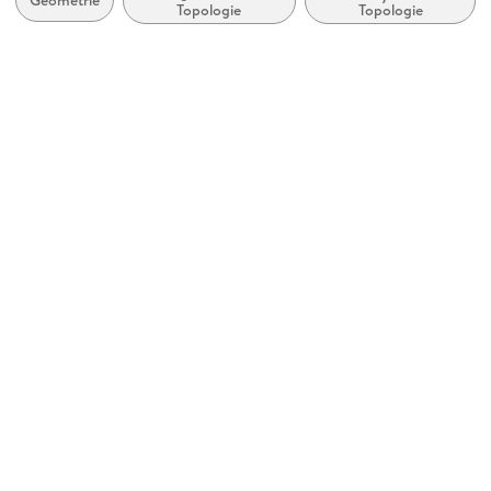
Geometrie
Topologie
Topologie
De Gruyter
Kopierschutz
mit Wasserzeichen versehen
Produktart
EBOOK
Dateiformat
PDF
ISBN
9783110802542