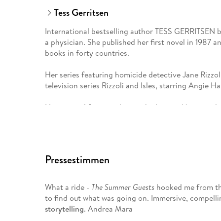
Tess Gerritsen
International bestselling author TESS GERRITSEN be
a physician. She published her first novel in 1987 a
books in forty countries.
Her series featuring homicide detective Jane Rizzol
television series Rizzoli and Isles, starring Angie
Now retired from medicine, she lives in Maine and w
Pressestimmen
What a ride -
The Summer Guests
hooked me from the
to find out what was going on. Immersive, compellin
storytelling
. Andrea Mara