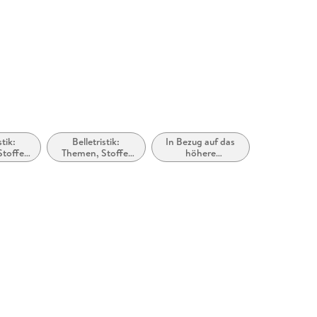
stik:
Belletristik:
In Bezug auf das
toffe,
Themen, Stoffe,
höhere
ebe und
Motive:
Erwachsenenalter
ngen
Regionalroman
/ das hohe Alter