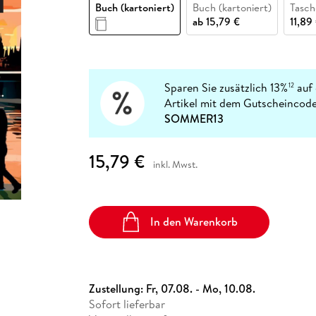
Fremdsprachige Bücher
Buch (kartoniert)
Buch (kartoniert)
Tasc
n Lernhilfen
 Jugendbücher
eiber
Hörbuch Downloads im Bundle
cher
 Vergleich
 Puzzlezubehör
Lernen
New Adult
STABILO
ab
15,79 €
11,89
Taschenbücher
hilfen
hriller
 Backen
er
lender
Ratgeber
op
hriller
Romance
Sachbücher
Sparen Sie zusätzlich 13%
auf 
12
precher:innen
Artikel mit dem Gutscheincode
Science Fiction
SOMMER13
Fremdsprachige Bücher
15,79 €
inkl. Mwst.
In den Warenkorb
Zustellung:
Fr, 07.08. - Mo, 10.08.
Sofort lieferbar