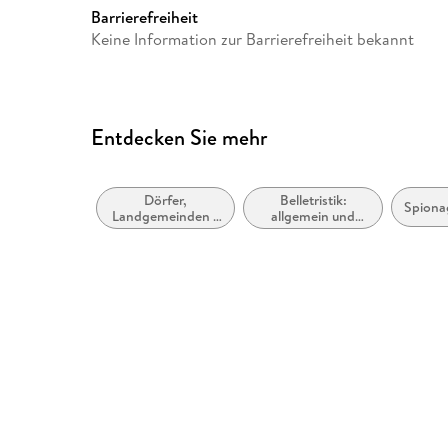
Barrierefreiheit
Keine Information zur Barrierefreiheit bekannt
Entdecken Sie mehr
Dörfer,
Belletristik:
Spionag
Landgemeinden /
allgemein und
Landleben
literarisch, nicht
nach Genre