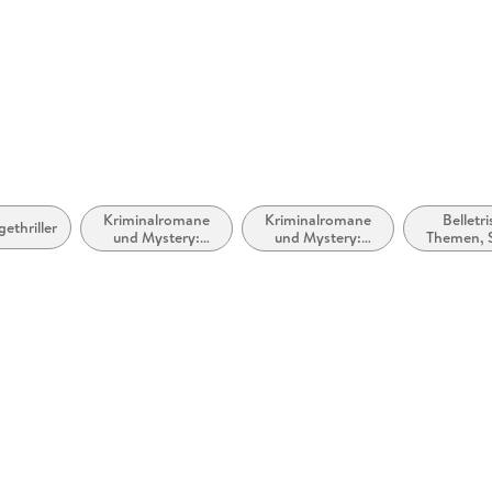
Kriminalromane
Kriminalromane
Belletri
ethriller
und Mystery:
und Mystery:
Themen, S
Polizeiarbeit &
Ermittlerinnen
Motive: Li
Forensik
Beziehu