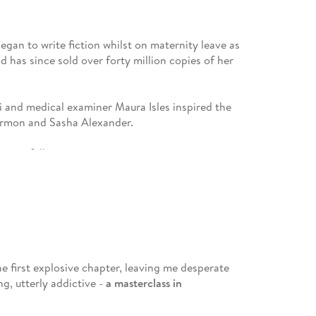
gan to write fiction whilst on maternity leave as
nd has since sold over forty million copies of her
i and medical examiner Maura Isles inspired the
 Harmon and Sasha Alexander.
rites full time.
 first explosive chapter, leaving me desperate
g, utterly addictive -
a masterclass in