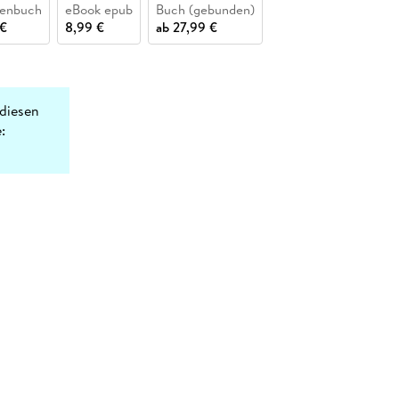
henbuch
eBook epub
Buch (gebunden)
 €
8,99 €
ab
27,99 €
diesen
: