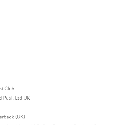
 roll up their sleeves. Leaving Jo to deal with not
 but a meddlesome group of retirees.
k together, as they uncover one of the deadliest
ers old and new and a fine cast of characters' _ _ _ _
ni Club
d Publ. Ltd UK
erback (UK)
nt
Sunday Times
bestseller,
The Spy Coast*
Random House LLC, One Embassy Gardens, 8
ardens, SW11 7BW London,
ublicity@penguinrandomhouse.com