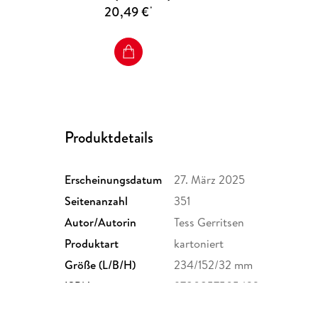
20,49 €
*
Produktdetails
Erscheinungsdatum
27. März 2025
Seitenanzahl
351
Autor/Autorin
Tess Gerritsen
Produktart
kartoniert
Größe (L/B/H)
234/152/32 mm
ISBN
9780857505422