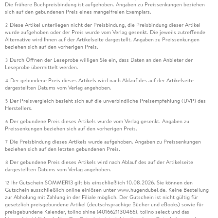
Die frühere Buchpreisbindung ist aufgehoben. Angaben zu Preissenkungen beziehen
sich auf den gebundenen Preis eines mangelfreien Exemplars.
Diese Artikel unterliegen nicht der Preisbindung, die Preisbindung dieser Artikel
2
wurde aufgehoben oder der Preis wurde vom Verlag gesenkt. Die jeweils zutreffende
Alternative wird Ihnen auf der Artikelseite dargestellt. Angaben zu Preissenkungen
beziehen sich auf den vorherigen Preis.
Durch Öffnen der Leseprobe willigen Sie ein, dass Daten an den Anbieter der
3
Leseprobe übermittelt werden.
Der gebundene Preis dieses Artikels wird nach Ablauf des auf der Artikelseite
4
dargestellten Datums vom Verlag angehoben.
Der Preisvergleich bezieht sich auf die unverbindliche Preisempfehlung (UVP) des
5
Herstellers.
Der gebundene Preis dieses Artikels wurde vom Verlag gesenkt. Angaben zu
6
Preissenkungen beziehen sich auf den vorherigen Preis.
Die Preisbindung dieses Artikels wurde aufgehoben. Angaben zu Preissenkungen
7
beziehen sich auf den letzten gebundenen Preis.
Der gebundene Preis dieses Artikels wird nach Ablauf des auf der Artikelseite
8
dargestellten Datums vom Verlag angehoben.
Ihr Gutschein SOMMER13 gilt bis einschließlich 10.08.2026. Sie können den
12
Gutschein ausschließlich online einlösen unter www.hugendubel.de. Keine Bestellung
zur Abholung mit Zahlung in der Filiale möglich. Der Gutschein ist nicht gültig für
gesetzlich preisgebundene Artikel (deutschsprachige Bücher und eBooks) sowie für
preisgebundene Kalender, tolino shine (4016621130466), tolino select und das