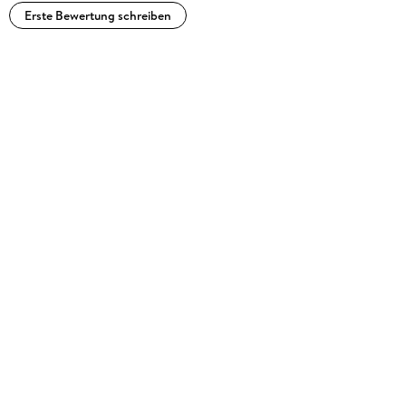
anderen Autoren über 60 Titel erschienen sind.
Erste Bewertung schreiben
Ulrich Karger lebt in Berlin und unterrichtet an einer Schule
mit den Förderschwerpunkten Sprache sowie körperliche und
motorische Entwicklung das Fach Religion.
Homepage: ulrich-karger. de