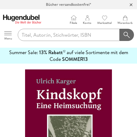
Bücher versandkostenfrei*
100 Tage Rückgaberecht***
Abholung in über 100 Filialen
Filiale
Konto
Merkzettel
Warenkorb
Hugendubel
Menu
Summer Sale:
13% Rabatt
auf viele Sortimente mit dem
12
mehr
Code
SOMMER13
erfahren