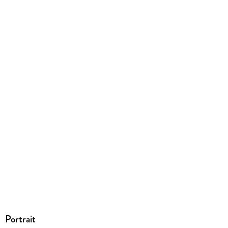
9783844812626
Herstelleradresse
Books on Demand GmbH, Überseering 33, 22297 Hamburg,
bod@bod.de
Portrait