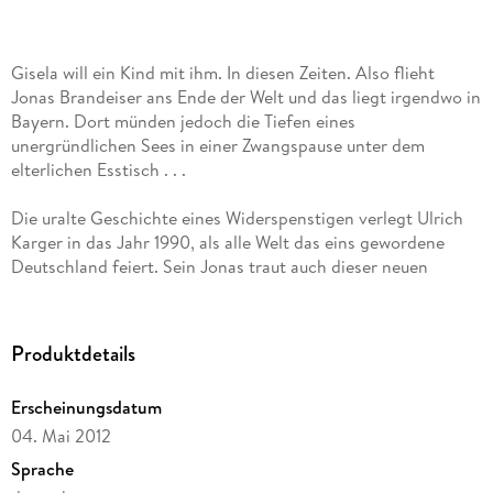
Gisela will ein Kind mit ihm. In diesen Zeiten. Also flieht
Jonas Brandeiser ans Ende der Welt und das liegt irgendwo in
Bayern. Dort münden jedoch die Tiefen eines
unergründlichen Sees in einer Zwangspause unter dem
elterlichen Esstisch . . .
Die uralte Geschichte eines Widerspenstigen verlegt Ulrich
Karger in das Jahr 1990, als alle Welt das eins gewordene
Deutschland feiert. Sein Jonas traut auch dieser neuen
Gechichte nicht. Weder auf deutsch noch in (gemäßigtem)
Bairisch.
Im Rückblick auf groteske Familiendramen, deutsche Historie
Produktdetails
und christlich geprägtes Abendland bliebe eine
Lebensplanung mit Kindern der reine Waahnsinn . Wunder
Erscheinungsdatum
wie die von 1989 sind ja wohl eher singuläre Ereignisse in
04. Mai 2012
Berlin genauso wie im unbenannt kenntlichen
Berchtesgadener Land.
Sprache
Doch der eingeschobene biblische Originaltext belegt, dass