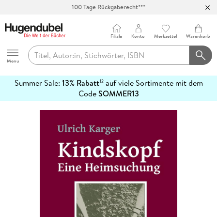
100 Tage Rückgaberecht***
Abholung in über 100 Filialen
Filiale
Konto
Merkzettel
Warenkorb
Hugendubel
Menu
Summer Sale:
13% Rabatt
auf viele Sortimente mit dem
12
mehr
Code
SOMMER13
erfahren