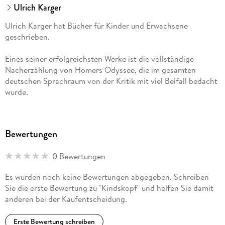
Ulrich Karger
Ulrich Karger hat Bücher für Kinder und Erwachsene
geschrieben.
Eines seiner erfolgreichsten Werke ist die vollständige
Nacherzählung von Homers Odyssee, die im gesamten
deutschen Sprachraum von der Kritik mit viel Beifall bedacht
wurde.
Zudem hat er für zahlreiche Tageszeitungen und
Stadtmagazine Literaturrezensionen verfasst, seit 1995
Bewertungen
vornehmlich für den Berliner Tagesspiegel und sein Internet-
Archiv "Büchernachlese".
0 Bewertungen
2010 wurde er zum Begründer des Labels Edition Gegenwind,
Es wurden noch keine Bewertungen abgegeben. Schreiben
unter dem inzwischen (Stand: 2018) gemeinsam mit acht
Sie die erste Bewertung zu "Kindskopf" und helfen Sie damit
anderen Autoren über 60 Titel erschienen sind.
anderen bei der Kaufentscheidung.
Ulrich Karger lebt in Berlin und unterrichtet an einer Schule
Erste Bewertung schreiben
mit den Förderschwerpunkten Sprache sowie körperliche und