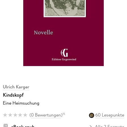
Ulrich Karger
Kindskopf
Eine Heimsuchung
(
0 Bewertungen
)
60 Lesepunkte
15
eBook epub
Alle 2 Formate