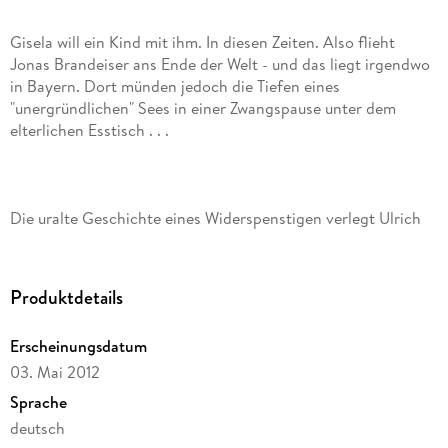
Gisela will ein Kind mit ihm. In diesen Zeiten. Also flieht
Jonas Brandeiser ans Ende der Welt - und das liegt irgendwo
in Bayern. Dort münden jedoch die Tiefen eines
"unergründlichen" Sees in einer Zwangspause unter dem
Die uralte Geschichte eines Widerspenstigen verlegt Ulrich
Karger in das Jahr 1990, als alle Welt das eins gewordene
Deutschland feiert. Sein Jonas traut auch dieser neuen
"Gechichte" nicht. Weder auf deutsch noch in (gemäßigtem)
Produktdetails
Erscheinungsdatum
Im Rückblick auf groteske Familiendramen, deutsche Historie
03. Mai 2012
und christlich geprägtes Abendland bliebe eine
Lebensplanung mit Kindern der reine "Waahnsinn". Wunder
Sprache
wie die von 1989 sind ja wohl eher singuläre Ereignisse - in
deutsch
Berlin genauso wie im unbenannt kenntlichen