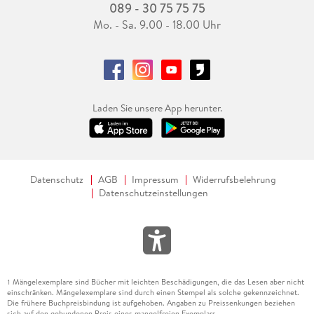
089 - 30 75 75 75
Mo. - Sa. 9.00 - 18.00 Uhr
Laden Sie unsere App herunter.
Datenschutz
AGB
Impressum
Widerrufsbelehrung
Datenschutzeinstellungen
Mängelexemplare sind Bücher mit leichten Beschädigungen, die das Lesen aber nicht
1
einschränken. Mängelexemplare sind durch einen Stempel als solche gekennzeichnet.
Die frühere Buchpreisbindung ist aufgehoben. Angaben zu Preissenkungen beziehen
sich auf den gebundenen Preis eines mangelfreien Exemplars.