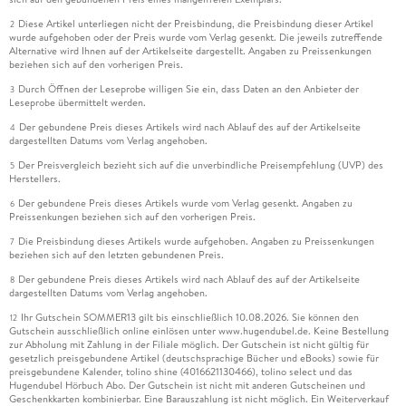
Diese Artikel unterliegen nicht der Preisbindung, die Preisbindung dieser Artikel
2
wurde aufgehoben oder der Preis wurde vom Verlag gesenkt. Die jeweils zutreffende
Alternative wird Ihnen auf der Artikelseite dargestellt. Angaben zu Preissenkungen
beziehen sich auf den vorherigen Preis.
Durch Öffnen der Leseprobe willigen Sie ein, dass Daten an den Anbieter der
3
Leseprobe übermittelt werden.
Der gebundene Preis dieses Artikels wird nach Ablauf des auf der Artikelseite
4
dargestellten Datums vom Verlag angehoben.
Der Preisvergleich bezieht sich auf die unverbindliche Preisempfehlung (UVP) des
5
Herstellers.
Der gebundene Preis dieses Artikels wurde vom Verlag gesenkt. Angaben zu
6
Preissenkungen beziehen sich auf den vorherigen Preis.
Die Preisbindung dieses Artikels wurde aufgehoben. Angaben zu Preissenkungen
7
beziehen sich auf den letzten gebundenen Preis.
Der gebundene Preis dieses Artikels wird nach Ablauf des auf der Artikelseite
8
dargestellten Datums vom Verlag angehoben.
Ihr Gutschein SOMMER13 gilt bis einschließlich 10.08.2026. Sie können den
12
Gutschein ausschließlich online einlösen unter www.hugendubel.de. Keine Bestellung
zur Abholung mit Zahlung in der Filiale möglich. Der Gutschein ist nicht gültig für
gesetzlich preisgebundene Artikel (deutschsprachige Bücher und eBooks) sowie für
preisgebundene Kalender, tolino shine (4016621130466), tolino select und das
Hugendubel Hörbuch Abo. Der Gutschein ist nicht mit anderen Gutscheinen und
Geschenkkarten kombinierbar. Eine Barauszahlung ist nicht möglich. Ein Weiterverkauf