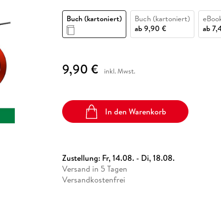
Fremdsprachige Bücher
n Lernhilfen
 Jugendbücher
eiber
Hörbuch Downloads im Bundle
cher
 Vergleich
 Puzzlezubehör
Lernen
New Adult
STABILO
Taschenbücher
Buch (kartoniert)
Buch (kartoniert)
eBoo
hilfen
hriller
 Backen
er
lender
Ratgeber
ab
9,90 €
ab
7,
op
hriller
Romance
Sachbücher
9,90 €
precher:innen
inkl. Mwst.
Science Fiction
Fremdsprachige Bücher
In den Warenkorb
Zustellung:
Fr, 14.08. - Di, 18.08.
Versand in 5 Tagen
Versandkostenfrei