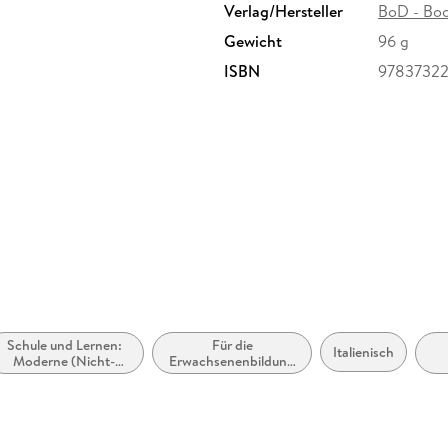
Verlag/Hersteller
BoD - Bo
Gewicht
96 g
ISBN
97837322
Schule und Lernen:
Für die
Italienisch
Moderne (Nicht-
Erwachsenenbildung
Mutter- oder Zweit-)
(Deutschland)
Sprachen