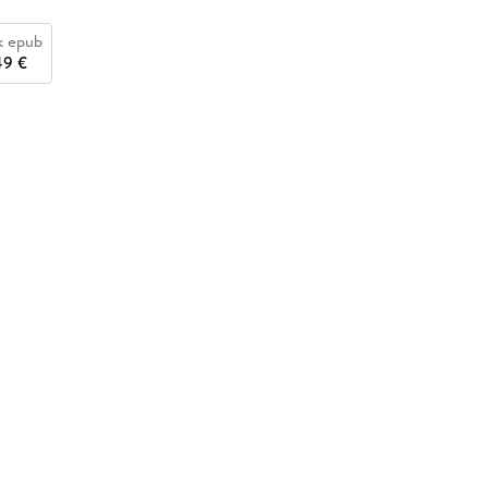
k epub
49 €