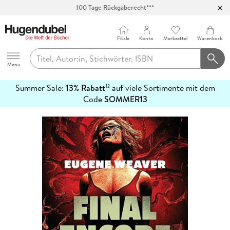
100 Tage Rückgaberecht***
Abholung in über 100 Filialen
Filiale
Konto
Merkzettel
Warenkorb
Hugendubel
Menu
Summer Sale:
13% Rabatt
auf viele Sortimente mit dem
12
mehr
Code
SOMMER13
erfahren