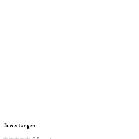
ISBN
9798991001267
Bewertungen