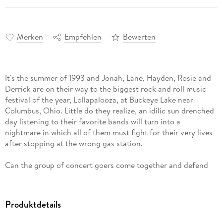
Merken
Empfehlen
Bewerten
It's the summer of 1993 and Jonah, Lane, Hayden, Rosie and
Derrick are on their way to the biggest rock and roll music
festival of the year, Lollapalooza, at Buckeye Lake near
Columbus, Ohio. Little do they realize, an idilic sun drenched
day listening to their favorite bands will turn into a
nightmare in which all of them must fight for their very lives
after stopping at the wrong gas station.
Can the group of concert goers come together and defend
themselves against the sheer evil that has seemingly placed a
target on them all before the night is through? Or will this
road trip end in chaos and bloodshed where those in service
Produktdetails
to something darker than the night and nearly invincible
claim the victims they've been stalking? Will tonight will be