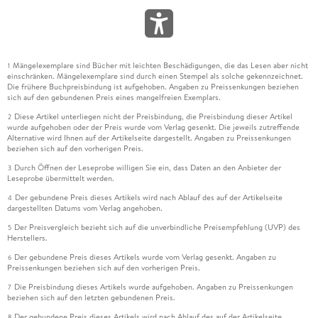
Mängelexemplare sind Bücher mit leichten Beschädigungen, die das Lesen aber nicht
1
einschränken. Mängelexemplare sind durch einen Stempel als solche gekennzeichnet.
Die frühere Buchpreisbindung ist aufgehoben. Angaben zu Preissenkungen beziehen
sich auf den gebundenen Preis eines mangelfreien Exemplars.
Diese Artikel unterliegen nicht der Preisbindung, die Preisbindung dieser Artikel
2
wurde aufgehoben oder der Preis wurde vom Verlag gesenkt. Die jeweils zutreffende
Alternative wird Ihnen auf der Artikelseite dargestellt. Angaben zu Preissenkungen
beziehen sich auf den vorherigen Preis.
Durch Öffnen der Leseprobe willigen Sie ein, dass Daten an den Anbieter der
3
Leseprobe übermittelt werden.
Der gebundene Preis dieses Artikels wird nach Ablauf des auf der Artikelseite
4
dargestellten Datums vom Verlag angehoben.
Der Preisvergleich bezieht sich auf die unverbindliche Preisempfehlung (UVP) des
5
Herstellers.
Der gebundene Preis dieses Artikels wurde vom Verlag gesenkt. Angaben zu
6
Preissenkungen beziehen sich auf den vorherigen Preis.
Die Preisbindung dieses Artikels wurde aufgehoben. Angaben zu Preissenkungen
7
beziehen sich auf den letzten gebundenen Preis.
Der gebundene Preis dieses Artikels wird nach Ablauf des auf der Artikelseite
8