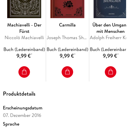
Machiavelli - Der
Carmilla
Über den Umgang
Fürst
mit Menschen
Niccolò Machiavelli
Joseph Thomas Sheridan Le Fanu
Adolph Freih
Buch (Ledereinband)
Buch (Ledereinband)
Buch (Ledereinban
9,99 €
9,99 €
9,99 €
*
*
*
Produktdetails
Erscheinungsdatum
07. Dezember 2016
Sprache