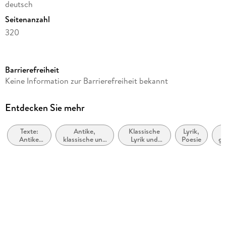
deutsch
Seitenanzahl
320
Reihe
Cabra Leder, 7
Barrierefreiheit
Autor/Autorin
Keine Information zur Barrierefreiheit bekannt
Ovid
Übersetzung
Entdecken Sie mehr
Johann Heinrich Voß
Texte:
Antike,
Klassische
Lyrik,
Verlag/Hersteller
Antike
klassische und
Lyrik und
Poesie
gr
Anaconda Verlag
und
mittelalterliche
Dichtung
Mittelalter
Texte
(vor dem 20.
r
Produktart
Jahrhundert)
Ph
Leder
Gewicht
390 g
Größe (L/B/H)