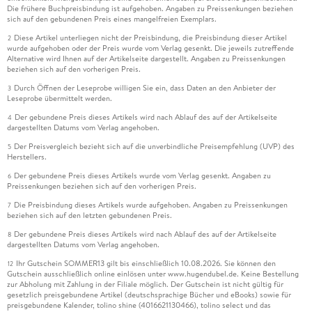
Die frühere Buchpreisbindung ist aufgehoben. Angaben zu Preissenkungen beziehen
sich auf den gebundenen Preis eines mangelfreien Exemplars.
Diese Artikel unterliegen nicht der Preisbindung, die Preisbindung dieser Artikel
2
wurde aufgehoben oder der Preis wurde vom Verlag gesenkt. Die jeweils zutreffende
Alternative wird Ihnen auf der Artikelseite dargestellt. Angaben zu Preissenkungen
beziehen sich auf den vorherigen Preis.
Durch Öffnen der Leseprobe willigen Sie ein, dass Daten an den Anbieter der
3
Leseprobe übermittelt werden.
Der gebundene Preis dieses Artikels wird nach Ablauf des auf der Artikelseite
4
dargestellten Datums vom Verlag angehoben.
Der Preisvergleich bezieht sich auf die unverbindliche Preisempfehlung (UVP) des
5
Herstellers.
Der gebundene Preis dieses Artikels wurde vom Verlag gesenkt. Angaben zu
6
Preissenkungen beziehen sich auf den vorherigen Preis.
Die Preisbindung dieses Artikels wurde aufgehoben. Angaben zu Preissenkungen
7
beziehen sich auf den letzten gebundenen Preis.
Der gebundene Preis dieses Artikels wird nach Ablauf des auf der Artikelseite
8
dargestellten Datums vom Verlag angehoben.
Ihr Gutschein SOMMER13 gilt bis einschließlich 10.08.2026. Sie können den
12
Gutschein ausschließlich online einlösen unter www.hugendubel.de. Keine Bestellung
zur Abholung mit Zahlung in der Filiale möglich. Der Gutschein ist nicht gültig für
gesetzlich preisgebundene Artikel (deutschsprachige Bücher und eBooks) sowie für
preisgebundene Kalender, tolino shine (4016621130466), tolino select und das