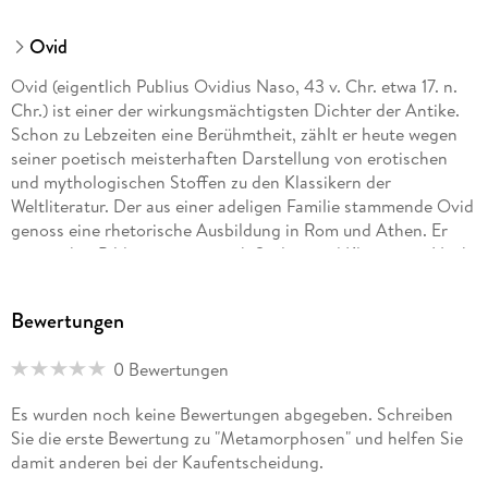
Ovid
Ovid (eigentlich Publius Ovidius Naso, 43 v. Chr. etwa 17. n.
Chr.) ist einer der wirkungsmächtigsten Dichter der Antike.
Schon zu Lebzeiten eine Berühmtheit, zählt er heute wegen
seiner poetisch meisterhaften Darstellung von erotischen
und mythologischen Stoffen zu den Klassikern der
Weltliteratur. Der aus einer adeligen Familie stammende Ovid
genoss eine rhetorische Ausbildung in Rom und Athen. Er
unternahm Bildungsreisen nach Sizilien und Kleinasien. Nach
kurzer Amtstätigkeit gab er seine politische Laufbahn auf und
wandte sich der Dichtung zu. 8 n. Chr. traf ihn das Schicksal
Bewertungen
der Verbannung: Kaiser Augustus schickte ihn wegen eines
Sittenskandals in den wahrscheinlich die Kaiserenkelin Julia
0 Bewertungen
verwickelt war an die Grenzen des Römischen Reichs, nach
Tomis am Schwarzen Meer. Trotz unzähliger Bittschreiben
Es wurden noch keine Bewertungen abgegeben. Schreiben
nach Rom wurde er nie begnadigt und starb um 17. n. Chr. im
Sie die erste Bewertung zu "Metamorphosen" und helfen Sie
Exil.
damit anderen bei der Kaufentscheidung.