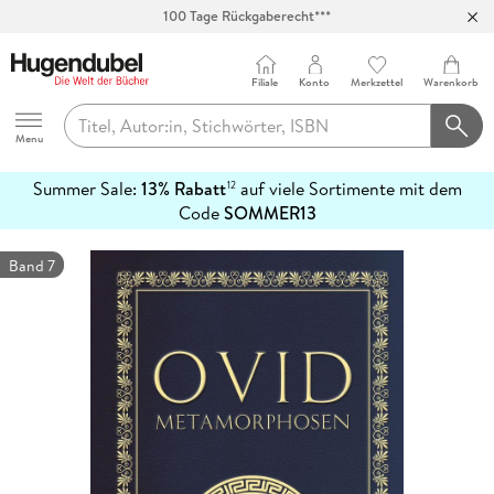
100 Tage Rückgaberecht***
Abholung in über 100 Filialen
Filiale
Konto
Merkzettel
Warenkorb
Hugendubel
Menu
Summer Sale:
13% Rabatt
auf viele Sortimente mit dem
12
mehr
Code
SOMMER13
erfahren
Band 7