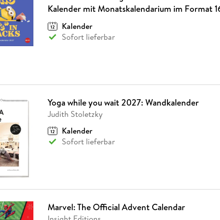
Fremdsprachige Bücher
n Lernhilfen
 Jugendbücher
eiber
Hörbuch Downloads im Bundle
Kalender mit Monatskalendarium im Format 16
cher
 Vergleich
 Puzzlezubehör
Lernen
New Adult
STABILO
Taschenbücher
hilfen
hriller
Kalender
 Backen
er
lender
Ratgeber
Sofort lieferbar
op
hriller
Romance
Sachbücher
precher:innen
Science Fiction
Fremdsprachige Bücher
Yoga while you wait 2027: Wandkalender
Judith Stoletzky
Kalender
Sofort lieferbar
Marvel: The Official Advent Calendar
Insight Editions