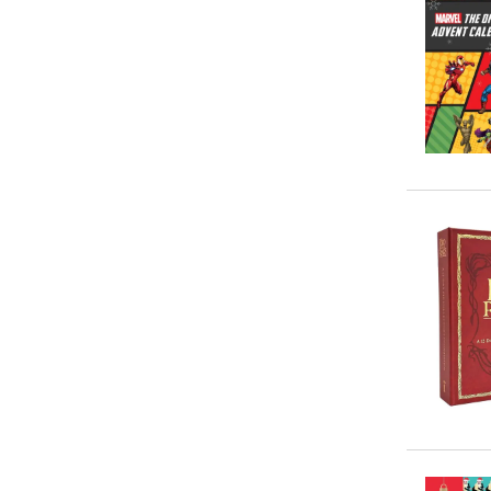
20-50 €
(
5
)
> 50 €
(
0
)