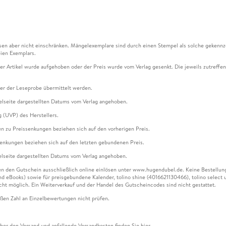
en aber nicht einschränken. Mängelexemplare sind durch einen Stempel als solche gekennz
ien Exemplars.
ser Artikel wurde aufgehoben oder der Preis wurde vom Verlag gesenkt. Die jeweils zutreffend
ter der Leseprobe übermittelt werden.
kelseite dargestellten Datums vom Verlag angehoben.
g (UVP) des Herstellers.
n zu Preissenkungen beziehen sich auf den vorherigen Preis.
senkungen beziehen sich auf den letzten gebundenen Preis.
kelseite dargestellten Datums vom Verlag angehoben.
n den Gutschein ausschließlich online einlösen unter www.hugendubel.de. Keine Bestellung z
und eBooks) sowie für preisgebundene Kalender, tolino shine (4016621130466), tolino selec
cht möglich. Ein Weiterverkauf und der Handel des Gutscheincodes sind nicht gestattet.
ßen Zahl an Einzelbewertungen nicht prüfen.
über den Versand und anfallende Versandkosten finden Sie
hier