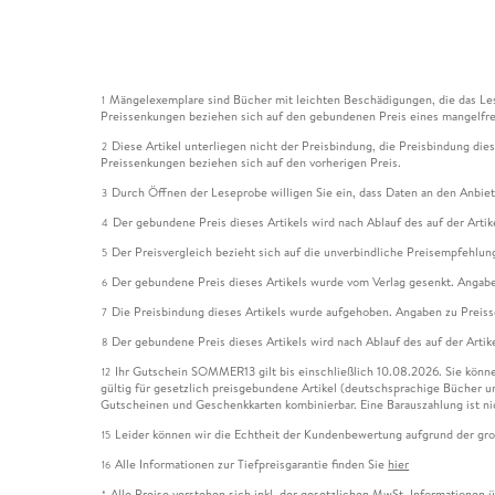
Mängelexemplare sind Bücher mit leichten Beschädigungen, die das Les
1
Preissenkungen beziehen sich auf den gebundenen Preis eines mangelfre
Diese Artikel unterliegen nicht der Preisbindung, die Preisbindung die
2
Preissenkungen beziehen sich auf den vorherigen Preis.
Durch Öffnen der Leseprobe willigen Sie ein, dass Daten an den Anbie
3
Der gebundene Preis dieses Artikels wird nach Ablauf des auf der Arti
4
Der Preisvergleich bezieht sich auf die unverbindliche Preisempfehlun
5
Der gebundene Preis dieses Artikels wurde vom Verlag gesenkt. Angabe
6
Die Preisbindung dieses Artikels wurde aufgehoben. Angaben zu Preis
7
Der gebundene Preis dieses Artikels wird nach Ablauf des auf der Arti
8
Ihr Gutschein SOMMER13 gilt bis einschließlich 10.08.2026. Sie könne
12
gültig für gesetzlich preisgebundene Artikel (deutschsprachige Bücher 
Gutscheinen und Geschenkkarten kombinierbar. Eine Barauszahlung ist ni
Leider können wir die Echtheit der Kundenbewertung aufgrund der gro
15
Alle Informationen zur Tiefpreisgarantie finden Sie
hier
16
Alle Preise verstehen sich inkl. der gesetzlichen MwSt. Informationen 
*