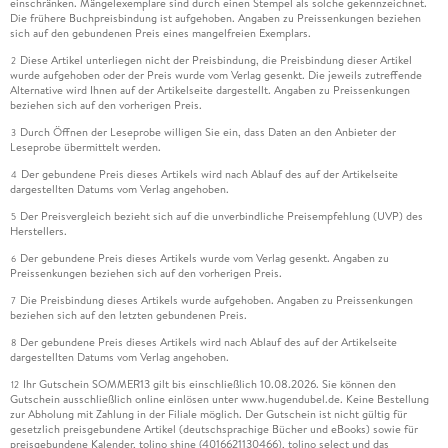
einschränken. Mängelexemplare sind durch einen Stempel als solche gekennzeichnet.
Die frühere Buchpreisbindung ist aufgehoben. Angaben zu Preissenkungen beziehen
sich auf den gebundenen Preis eines mangelfreien Exemplars.
Diese Artikel unterliegen nicht der Preisbindung, die Preisbindung dieser Artikel
2
wurde aufgehoben oder der Preis wurde vom Verlag gesenkt. Die jeweils zutreffende
Alternative wird Ihnen auf der Artikelseite dargestellt. Angaben zu Preissenkungen
beziehen sich auf den vorherigen Preis.
Durch Öffnen der Leseprobe willigen Sie ein, dass Daten an den Anbieter der
3
Leseprobe übermittelt werden.
Der gebundene Preis dieses Artikels wird nach Ablauf des auf der Artikelseite
4
dargestellten Datums vom Verlag angehoben.
Der Preisvergleich bezieht sich auf die unverbindliche Preisempfehlung (UVP) des
5
Herstellers.
Der gebundene Preis dieses Artikels wurde vom Verlag gesenkt. Angaben zu
6
Preissenkungen beziehen sich auf den vorherigen Preis.
Die Preisbindung dieses Artikels wurde aufgehoben. Angaben zu Preissenkungen
7
beziehen sich auf den letzten gebundenen Preis.
Der gebundene Preis dieses Artikels wird nach Ablauf des auf der Artikelseite
8
dargestellten Datums vom Verlag angehoben.
Ihr Gutschein SOMMER13 gilt bis einschließlich 10.08.2026. Sie können den
12
Gutschein ausschließlich online einlösen unter www.hugendubel.de. Keine Bestellung
zur Abholung mit Zahlung in der Filiale möglich. Der Gutschein ist nicht gültig für
gesetzlich preisgebundene Artikel (deutschsprachige Bücher und eBooks) sowie für
preisgebundene Kalender, tolino shine (4016621130466), tolino select und das