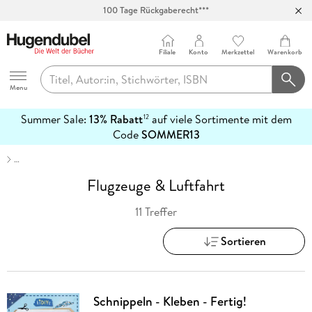
100 Tage Rückgaberecht***
Abholung in über 100 Filialen
Filiale
Konto
Merkzettel
Warenkorb
Hugendubel
Menu
Summer Sale:
13% Rabatt
auf viele Sortimente mit dem
12
mehr
Code
SOMMER13
erfahren
…
Flugzeuge & Luftfahrt
11 Treffer
Sortieren
Schnippeln - Kleben - Fertig!