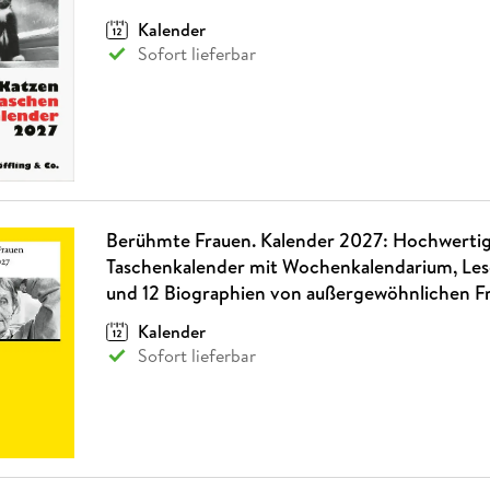
Fremdsprachige Bücher
n Lernhilfen
 Jugendbücher
eiber
Hörbuch Downloads im Bundle
cher
 Vergleich
 Puzzlezubehör
Lernen
New Adult
STABILO
Kalender
Taschenbücher
hilfen
hriller
Sofort lieferbar
 Backen
er
lender
Ratgeber
op
hriller
Romance
Sachbücher
precher:innen
Science Fiction
Fremdsprachige Bücher
Berühmte Frauen. Kalender 2027: Hochwerti
Taschenkalender mit Wochenkalendarium, Le
und 12 Biographien von außergewöhnlichen F
Kalender
Sofort lieferbar