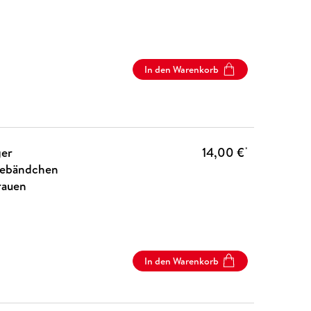
In den Warenkorb
ger
14,00 €
*
sebändchen
rauen
In den Warenkorb