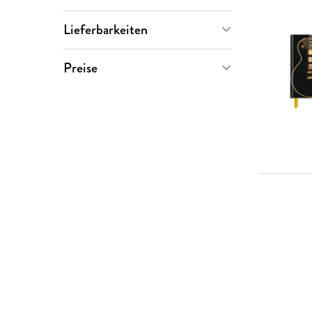
Letzte 90 Tage
(
2
)
Flame Tree Publishing
(
1
)
Lieferbarkeiten
Julia Bachstein
(
1
)
Sofort verfügbar
(
2
)
Preise
Tree Flame
(
1
)
Vorbestellbar
(
1
)
0-5 €
(
0
)
5-10 €
(
0
)
10-20 €
(
3
)
20-50 €
(
0
)
> 50 €
(
0
)