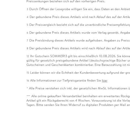
Preissenkungen beziehen sich auf den vorherigen Preis.
Durch Öffnen der Leseprobe willigen Sie ein, dass Daten an den Anbie
3
Der gebundene Preis dieses Artikels wird nach Ablauf des auf der Arti
4
Der Preisvergleich bezieht sich auf die unverbindliche Preisempfehlun
5
Der gebundene Preis dieses Artikels wurde vom Verlag gesenkt. Angabe
6
Die Preisbindung dieses Artikels wurde aufgehoben. Angaben zu Preis
7
Der gebundene Preis dieses Artikels wird nach Ablauf des auf der Arti
8
Ihr Gutschein SOMMER13 gilt bis einschließlich 10.08.2026. Sie könne
12
gültig für gesetzlich preisgebundene Artikel (deutschsprachige Bücher 
Gutscheinen und Geschenkkarten kombinierbar. Eine Barauszahlung ist ni
Leider können wir die Echtheit der Kundenbewertung aufgrund der gro
15
Alle Informationen zur Tiefpreisgarantie finden Sie
hier
16
Alle Preise verstehen sich inkl. der gesetzlichen MwSt. Informationen 
*
Alle online gekauften Versandartikel beinhalten ein erweitertes Rück
***
Artikel gilt ein Rückgaberecht von 4 Wochen. Voraussetzung ist die Vorlag
Tagen. Bitte senden Sie Ihren Widerruf zu digitalen Produkten per Mail 