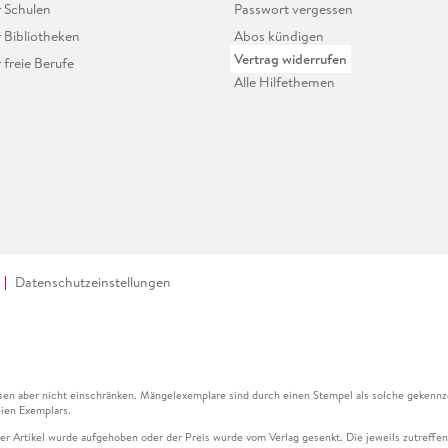
r Schulen
Passwort vergessen
r Bibliotheken
Abos kündigen
Vertrag widerrufen
r freie Berufe
Alle Hilfethemen
Datenschutzeinstellungen
en aber nicht einschränken. Mängelexemplare sind durch einen Stempel als solche gekennz
ien Exemplars.
ser Artikel wurde aufgehoben oder der Preis wurde vom Verlag gesenkt. Die jeweils zutreffend