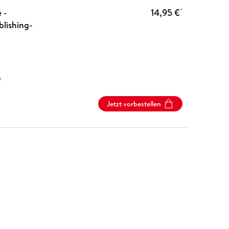
 -
14,95 €
*
blishing-
6
Jetzt vorbestellen