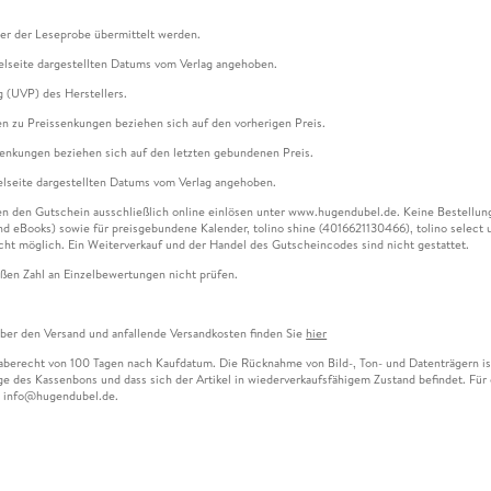
ter der Leseprobe übermittelt werden.
kelseite dargestellten Datums vom Verlag angehoben.
g (UVP) des Herstellers.
n zu Preissenkungen beziehen sich auf den vorherigen Preis.
senkungen beziehen sich auf den letzten gebundenen Preis.
kelseite dargestellten Datums vom Verlag angehoben.
n den Gutschein ausschließlich online einlösen unter www.hugendubel.de. Keine Bestellung z
und eBooks) sowie für preisgebundene Kalender, tolino shine (4016621130466), tolino selec
cht möglich. Ein Weiterverkauf und der Handel des Gutscheincodes sind nicht gestattet.
ßen Zahl an Einzelbewertungen nicht prüfen.
über den Versand und anfallende Versandkosten finden Sie
hier
gaberecht von 100 Tagen nach Kaufdatum. Die Rücknahme von Bild-, Ton- und Datenträgern ist 
e des Kassenbons und dass sich der Artikel in wiederverkaufsfähigem Zustand befindet. Für d
an info@hugendubel.de.