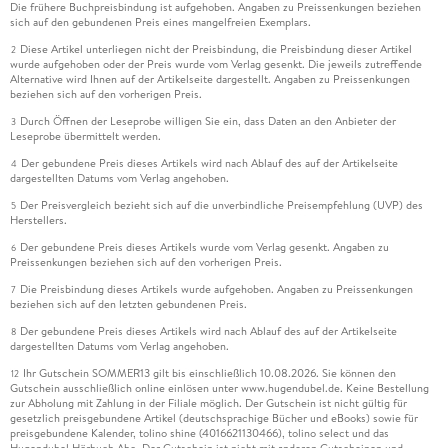
Die frühere Buchpreisbindung ist aufgehoben. Angaben zu Preissenkungen beziehen
sich auf den gebundenen Preis eines mangelfreien Exemplars.
Diese Artikel unterliegen nicht der Preisbindung, die Preisbindung dieser Artikel
2
wurde aufgehoben oder der Preis wurde vom Verlag gesenkt. Die jeweils zutreffende
Alternative wird Ihnen auf der Artikelseite dargestellt. Angaben zu Preissenkungen
beziehen sich auf den vorherigen Preis.
Durch Öffnen der Leseprobe willigen Sie ein, dass Daten an den Anbieter der
3
Leseprobe übermittelt werden.
Der gebundene Preis dieses Artikels wird nach Ablauf des auf der Artikelseite
4
dargestellten Datums vom Verlag angehoben.
Der Preisvergleich bezieht sich auf die unverbindliche Preisempfehlung (UVP) des
5
Herstellers.
Der gebundene Preis dieses Artikels wurde vom Verlag gesenkt. Angaben zu
6
Preissenkungen beziehen sich auf den vorherigen Preis.
Die Preisbindung dieses Artikels wurde aufgehoben. Angaben zu Preissenkungen
7
beziehen sich auf den letzten gebundenen Preis.
Der gebundene Preis dieses Artikels wird nach Ablauf des auf der Artikelseite
8
dargestellten Datums vom Verlag angehoben.
Ihr Gutschein SOMMER13 gilt bis einschließlich 10.08.2026. Sie können den
12
Gutschein ausschließlich online einlösen unter www.hugendubel.de. Keine Bestellung
zur Abholung mit Zahlung in der Filiale möglich. Der Gutschein ist nicht gültig für
gesetzlich preisgebundene Artikel (deutschsprachige Bücher und eBooks) sowie für
preisgebundene Kalender, tolino shine (4016621130466), tolino select und das