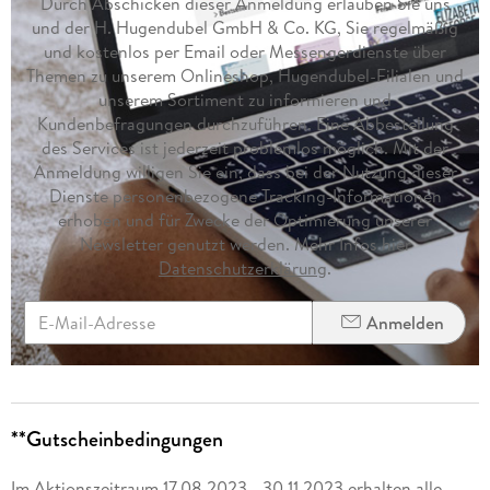
Durch Abschicken dieser Anmeldung erlauben Sie uns
und der H. Hugendubel GmbH & Co. KG, Sie regelmäßig
und kostenlos per Email oder Messengerdienste über
Themen zu unserem Onlineshop, Hugendubel-Filialen und
unserem Sortiment zu informieren und
Kundenbefragungen durchzuführen. Eine Abbestellung
des Services ist jederzeit problemlos möglich. Mit der
Anmeldung willigen Sie ein, dass bei der Nutzung dieser
Dienste personenbezogene Tracking-Informationen
erhoben und für Zwecke der Optimierung unserer
Newsletter genutzt werden. Mehr Infos hier
Datenschutzerklärung
.
Anmelden
**Gutscheinbedingungen
Im Aktionszeitraum 17.08.2023 - 30.11.2023 erhalten alle