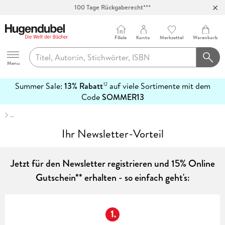
100 Tage Rückgaberecht***
Abholung in über 100 Filialen
Filiale
Konto
Merkzettel
Warenkorb
Hugendubel
Menu
Summer Sale:
13% Rabatt
auf viele Sortimente mit dem
12
mehr
Code
SOMMER13
erfahren
…
Ihr Newsletter-Vorteil
Jetzt für den Newsletter registrieren und 15% Online
Gutschein** erhalten - so einfach geht's: