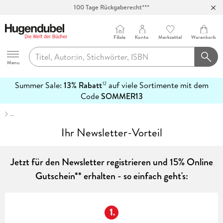
100 Tage Rückgaberecht***
Abholung in über 100 Filialen
Filiale
Konto
Merkzettel
Warenkorb
Hugendubel
Menu
Summer Sale:
13% Rabatt
auf viele Sortimente mit dem
12
mehr
Code
SOMMER13
erfahren
…
Ihr Newsletter-Vorteil
Jetzt für den Newsletter registrieren und 15% Online
Gutschein** erhalten - so einfach geht's: