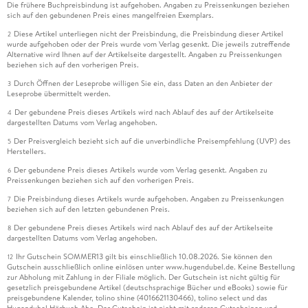
Die frühere Buchpreisbindung ist aufgehoben. Angaben zu Preissenkungen beziehen
sich auf den gebundenen Preis eines mangelfreien Exemplars.
Diese Artikel unterliegen nicht der Preisbindung, die Preisbindung dieser Artikel
2
wurde aufgehoben oder der Preis wurde vom Verlag gesenkt. Die jeweils zutreffende
Alternative wird Ihnen auf der Artikelseite dargestellt. Angaben zu Preissenkungen
beziehen sich auf den vorherigen Preis.
Durch Öffnen der Leseprobe willigen Sie ein, dass Daten an den Anbieter der
3
Leseprobe übermittelt werden.
Der gebundene Preis dieses Artikels wird nach Ablauf des auf der Artikelseite
4
dargestellten Datums vom Verlag angehoben.
Der Preisvergleich bezieht sich auf die unverbindliche Preisempfehlung (UVP) des
5
Herstellers.
Der gebundene Preis dieses Artikels wurde vom Verlag gesenkt. Angaben zu
6
Preissenkungen beziehen sich auf den vorherigen Preis.
Die Preisbindung dieses Artikels wurde aufgehoben. Angaben zu Preissenkungen
7
beziehen sich auf den letzten gebundenen Preis.
Der gebundene Preis dieses Artikels wird nach Ablauf des auf der Artikelseite
8
dargestellten Datums vom Verlag angehoben.
Ihr Gutschein SOMMER13 gilt bis einschließlich 10.08.2026. Sie können den
12
Gutschein ausschließlich online einlösen unter www.hugendubel.de. Keine Bestellung
zur Abholung mit Zahlung in der Filiale möglich. Der Gutschein ist nicht gültig für
gesetzlich preisgebundene Artikel (deutschsprachige Bücher und eBooks) sowie für
preisgebundene Kalender, tolino shine (4016621130466), tolino select und das