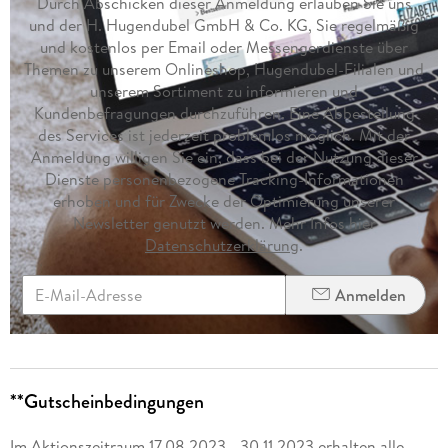
Durch Abschicken dieser Anmeldung erlauben Sie uns
und der H. Hugendubel GmbH & Co. KG, Sie regelmäßig
und kostenlos per Email oder Messengerdienste über
Themen zu unserem Onlineshop, Hugendubel-Filialen und
unserem Sortiment zu informieren und
Kundenbefragungen durchzuführen. Eine Abbestellung
des Services ist jederzeit problemlos möglich. Mit der
Anmeldung willigen Sie ein, dass bei der Nutzung dieser
Dienste personenbezogene Tracking-Informationen
erhoben und für Zwecke der Optimierung unserer
Newsletter genutzt werden. Mehr Infos hier
Datenschutzerklärung
.
Anmelden
**Gutscheinbedingungen
Im Aktionszeitraum 17.08.2023 - 30.11.2023 erhalten alle