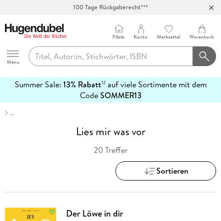
100 Tage Rückgaberecht***
Abholung in über 100 Filialen
Filiale
Konto
Merkzettel
Warenkorb
Hugendubel
Menu
Summer Sale:
13% Rabatt
auf viele Sortimente mit dem
12
mehr
Code
SOMMER13
erfahren
…
Lies mir was vor
20 Treffer
Sortieren
Der Löwe in dir