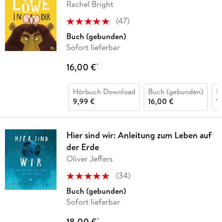
Rachel Bright
(
47
)
Buch (gebunden)
Sofort lieferbar
16,00 €
*
Hörbuch Download
Buch (gebunden)
H
9,99 €
16,00 €
1
Hier sind wir: Anleitung zum Leben auf
der Erde
Oliver Jeffers
(
34
)
Buch (gebunden)
Sofort lieferbar
18,00 €
*