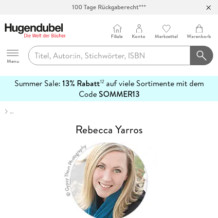
100 Tage Rückgaberecht***
Abholung in über 100 Filialen
Filiale
Konto
Merkzettel
Warenkorb
Hugendubel
Menu
Summer Sale:
13% Rabatt
auf viele Sortimente mit dem
12
mehr
Code
SOMMER13
erfahren
…
Rebecca Yarros