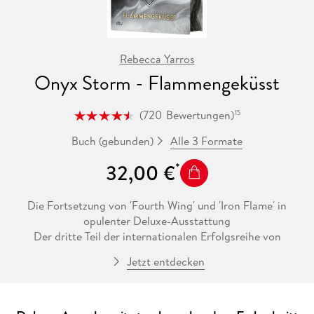
Rebecca Yarros
Onyx Storm - Flammengeküsst
(
720
Bewertungen
)
15
Alle 3 Formate
Buch (gebunden)
32,00 €
Die Fortsetzung von 'Fourth Wing' und 'Iron Flame' in
opulenter Deluxe-Ausstattung
Der dritte Teil der internationalen Erfolgsreihe von
Bestsellerautorin Rebecca Yarros. Neue Herausforderungen,
Jetzt entdecken
neue Gefahren, uralte Feinde und gefährliche Intrigen - Flieg
... oder stirb.
In wunderschöner, hochwertiger Ausstattung mit opulentem