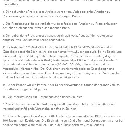
Herstellers.
Der gebundene Preis dieses Artikels wurde vom Verlag gesenkt. Angaben zu
6
Preissenkungen beziehen sich auf den vorherigen Preis.
Die Preisbindung dieses Artikels wurde aufgehoben. Angaben zu Preissenkungen
7
beziehen sich auf den letzten gebundenen Preis.
Der gebundene Preis dieses Artikels wird nach Ablauf des auf der Artikelseite
8
dargestellten Datums vom Verlag angehoben.
Ihr Gutschein SOMMER13 gilt bis einschließlich 10.08.2026. Sie können den
12
Gutschein ausschließlich online einlösen unter www.hugendubel.de. Keine Bestellung
zur Abholung mit Zahlung in der Filiale möglich. Der Gutschein ist nicht gültig für
gesetzlich preisgebundene Artikel (deutschsprachige Bücher und eBooks) sowie für
preisgebundene Kalender, tolino shine (4016621130466), tolino select und das
Hugendubel Hörbuch Abo. Der Gutschein ist nicht mit anderen Gutscheinen und
Geschenkkarten kombinierbar. Eine Barauszahlung ist nicht möglich. Ein Weiterverkauf
und der Handel des Gutscheincodes sind nicht gestattet.
Leider können wir die Echtheit der Kundenbewertung aufgrund der großen Zahl an
15
Einzelbewertungen nicht prüfen.
Alle Informationen zur Tiefpreisgarantie finden Sie
hier
16
Alle Preise verstehen sich inkl. der gesetzlichen MwSt. Informationen über den
*
Versand und anfallende Versandkosten finden Sie
hier
Alle online gekauften Versandartikel beinhalten ein erweitertes Rückgaberecht von
***
100 Tagen nach Kaufdatum. Die Rücknahme von Bild-, Ton- und Datenträgern ist nur bei
noch versiegelter Ware möglich. Für in der Filiale gekaufte Artikel gilt ein