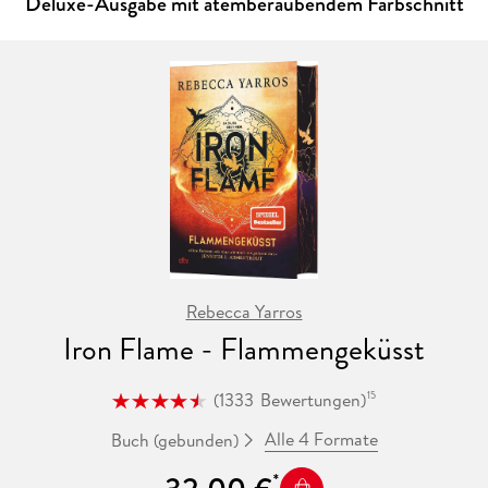
Deluxe-Ausgabe mit atemberaubendem Farbschnitt
Farbschnitt, aufwendig veredeltem Schutzumschlag,
gestaltetem Einband und designtem Vor- und Nachsatz
Alle Bände der Flammengeküsst-Reihe:
Band 1: Fourth Wing
Band 2: Iron Flame
Band 3: Onyx Storm
Die Bände sind nicht unabhängig voneinander lesbar.
Rebecca Yarros
Iron Flame - Flammengeküsst
(
1333
Bewertungen
)
15
Alle 4 Formate
Buch (gebunden)