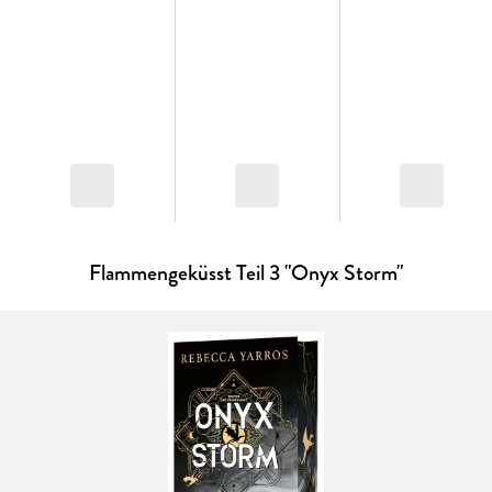
liebsten wüsste er Izzy natürlich im nächsten Flieger nach
Hause, aber er wird alles tun, damit sie so sicher wie möglich
ist. Gibt das Schicksal ihnen eine letzte Chance?
Ein atemberaubender Roman über Liebe, Schicksal und
zweite Chancen von der internationalen Bestsellerautorin
Rebecca Yarros - Emotional. Intensiv. Unvergesslich.
Flammengeküsst Teil 3 "Onyx Storm"