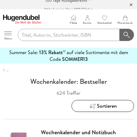
Abholung in über 100 Filialen
Filiale
Konto
Merkzettel
Warenkorb
Hugendubel
Menu
Summer Sale:
13% Rabatt
auf viele Sortimente mit dem
12
mehr
Code
SOMMER13
erfahren
…
Wochenkalender: Bestseller
624 Treffer
Sortieren
Wochenkalender und Notizbuch