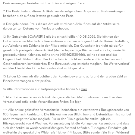
Preissenkungen beziehen sich auf den vorherigen Preis.
Die Preisbindung dieses Artikels wurde aufgehoben. Angaben zu Preissenkungen
7
beziehen sich auf den letzten gebundenen Preis.
Der gebundene Preis dieses Artikels wird nach Ablauf des auf der Artikelseite
8
dargestellten Datums vom Verlag angehoben.
Ihr Gutschein SOMMER13 gilt bis einschließlich 10.08.2026. Sie können den
12
Gutschein ausschließlich online einlösen unter www.hugendubel.de. Keine Bestellung
zur Abholung mit Zahlung in der Filiale möglich. Der Gutschein ist nicht gültig für
gesetzlich preisgebundene Artikel (deutschsprachige Bücher und eBooks) sowie für
preisgebundene Kalender, tolino shine (4016621130466), tolino select und das
Hugendubel Hörbuch Abo. Der Gutschein ist nicht mit anderen Gutscheinen und
Geschenkkarten kombinierbar. Eine Barauszahlung ist nicht möglich. Ein Weiterverkauf
und der Handel des Gutscheincodes sind nicht gestattet.
Leider können wir die Echtheit der Kundenbewertung aufgrund der großen Zahl an
15
Einzelbewertungen nicht prüfen.
Alle Informationen zur Tiefpreisgarantie finden Sie
hier
16
Alle Preise verstehen sich inkl. der gesetzlichen MwSt. Informationen über den
*
Versand und anfallende Versandkosten finden Sie
hier
Alle online gekauften Versandartikel beinhalten ein erweitertes Rückgaberecht von
***
100 Tagen nach Kaufdatum. Die Rücknahme von Bild-, Ton- und Datenträgern ist nur bei
noch versiegelter Ware möglich. Für in der Filiale gekaufte Artikel gilt ein
Rückgaberecht von 4 Wochen. Voraussetzung ist die Vorlage des Kassenbons und dass
sich der Artikel in wiederverkaufsfähigem Zustand befindet. Für digitale Produkte gilt
weiterhin die gesetzliche Widerrufsfrist von 14 Tagen. Bitte senden Sie Ihren Widerruf