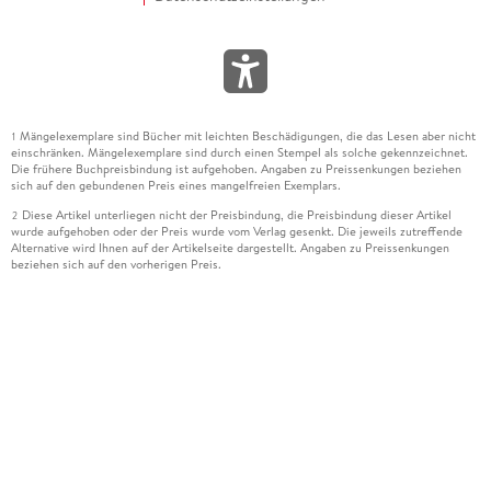
Mängelexemplare sind Bücher mit leichten Beschädigungen, die das Lesen aber nicht
1
einschränken. Mängelexemplare sind durch einen Stempel als solche gekennzeichnet.
Die frühere Buchpreisbindung ist aufgehoben. Angaben zu Preissenkungen beziehen
sich auf den gebundenen Preis eines mangelfreien Exemplars.
Diese Artikel unterliegen nicht der Preisbindung, die Preisbindung dieser Artikel
2
wurde aufgehoben oder der Preis wurde vom Verlag gesenkt. Die jeweils zutreffende
Alternative wird Ihnen auf der Artikelseite dargestellt. Angaben zu Preissenkungen
beziehen sich auf den vorherigen Preis.
Durch Öffnen der Leseprobe willigen Sie ein, dass Daten an den Anbieter der
3
Leseprobe übermittelt werden.
Der gebundene Preis dieses Artikels wird nach Ablauf des auf der Artikelseite
4
dargestellten Datums vom Verlag angehoben.
Der Preisvergleich bezieht sich auf die unverbindliche Preisempfehlung (UVP) des
5
Herstellers.
Der gebundene Preis dieses Artikels wurde vom Verlag gesenkt. Angaben zu
6
Preissenkungen beziehen sich auf den vorherigen Preis.
Die Preisbindung dieses Artikels wurde aufgehoben. Angaben zu Preissenkungen
7