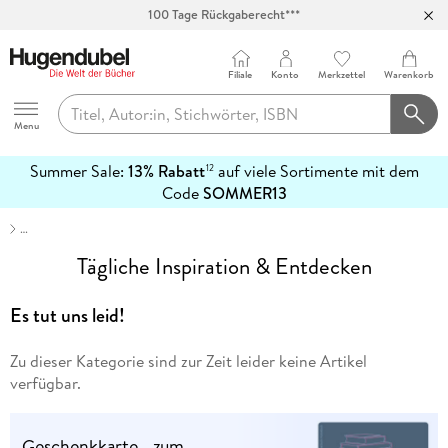
100 Tage Rückgaberecht***
Abholung in über 100 Filialen
Filiale
Konto
Merkzettel
Warenkorb
Hugendubel
Menu
Summer Sale:
13% Rabatt
auf viele Sortimente mit dem
12
mehr
Code
SOMMER13
erfahren
…
Tägliche Inspiration & Entdecken
Es tut uns leid!
Zu dieser Kategorie sind zur Zeit leider keine Artikel
verfügbar.
Geschenkkarte - zum