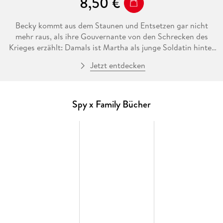
8,50 €
Becky kommt aus dem Staunen und Entsetzen gar nicht
mehr raus, als ihre Gouvernante von den Schrecken des
Krieges erzählt: Damals ist Martha als junge Soldatin hinter
der Front nur knapp mit dem Leben davongekommen,
Jetzt entdecken
während sie zu Hause bereits alle für tot hielten - selbst der
junge Herr Henderson. Auf der Suche nach einem Weg nach
Hause musste Martha schließlich lernen, dass ihr viele Lügen
über Westalis und den Krieg aufgetischt wurden, und zum
Spy x Family Bücher
ersten Mal begann die Soldatin damals, an ihrer Mission zu
zweifeln.