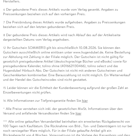
Herstellers.
Der gebundene Preis dieses Artikels wurde vom Verlag gesenkt. Angaben zu
6
Preissenkungen beziehen sich auf den vorherigen Preis.
Die Preisbindung dieses Artikels wurde aufgehoben. Angaben zu Preissenkungen
7
beziehen sich auf den letzten gebundenen Preis.
Der gebundene Preis dieses Artikels wird nach Ablauf des auf der Artikelseite
8
dargestellten Datums vom Verlag angehoben.
Ihr Gutschein SOMMER13 gilt bis einschließlich 10.08.2026. Sie können den
12
Gutschein ausschließlich online einlösen unter www.hugendubel.de. Keine Bestellung
zur Abholung mit Zahlung in der Filiale möglich. Der Gutschein ist nicht gültig für
gesetzlich preisgebundene Artikel (deutschsprachige Bücher und eBooks) sowie für
preisgebundene Kalender, tolino shine (4016621130466), tolino select und das
Hugendubel Hörbuch Abo. Der Gutschein ist nicht mit anderen Gutscheinen und
Geschenkkarten kombinierbar. Eine Barauszahlung ist nicht möglich. Ein Weiterverkauf
und der Handel des Gutscheincodes sind nicht gestattet.
Leider können wir die Echtheit der Kundenbewertung aufgrund der großen Zahl an
15
Einzelbewertungen nicht prüfen.
Alle Informationen zur Tiefpreisgarantie finden Sie
hier
16
Alle Preise verstehen sich inkl. der gesetzlichen MwSt. Informationen über den
*
Versand und anfallende Versandkosten finden Sie
hier
Alle online gekauften Versandartikel beinhalten ein erweitertes Rückgaberecht von
***
100 Tagen nach Kaufdatum. Die Rücknahme von Bild-, Ton- und Datenträgern ist nur bei
noch versiegelter Ware möglich. Für in der Filiale gekaufte Artikel gilt ein
Rückgaberecht von 4 Wochen. Voraussetzung ist die Vorlage des Kassenbons und dass