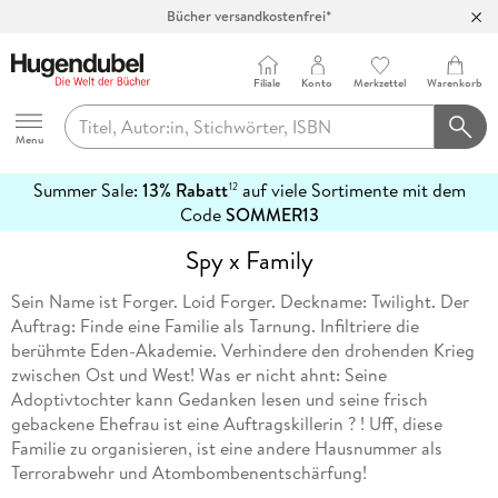
Bücher versandkostenfrei*
100 Tage Rückgaberecht***
Abholung in über 100 Filialen
Filiale
Konto
Merkzettel
Warenkorb
Hugendubel
Menu
Summer Sale:
13% Rabatt
auf viele Sortimente mit dem
12
mehr
Code
SOMMER13
erfahren
Spy x Family
Sein Name ist Forger. Loid Forger. Deckname: Twilight. Der
Auftrag: Finde eine Familie als Tarnung. Infiltriere die
berühmte Eden-Akademie. Verhindere den drohenden Krieg
zwischen Ost und West! Was er nicht ahnt: Seine
Adoptivtochter kann Gedanken lesen und seine frisch
gebackene Ehefrau ist eine Auftragskillerin ? ! Uff, diese
Familie zu organisieren, ist eine andere Hausnummer als
Terrorabwehr und Atombombenentschärfung!