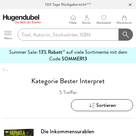
100 Tage Rückgaberecht***
Abholung in über 100 Filialen
Filiale
Konto
Merkzettel
Warenkorb
Hugendubel
Menu
Summer Sale:
13% Rabatt
auf viele Sortimente mit dem
12
mehr
Code
SOMMER13
erfahren
…
Kategorie Bester Interpret
5 Treffer
Sortieren
Die Inkommensurablen