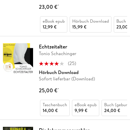
23,00 €
*
eBook epub
Hörbuch Download
Buch (
12,99 €
15,99 €
23,00 
Echtzeitalter
Tonio Schachinger
(
25
)
Hörbuch Download
Sofort lieferbar (Download)
25,00 €
*
Taschenbuch
eBook epub
Buch (gebund
14,00 €
9,99 €
24,00 €