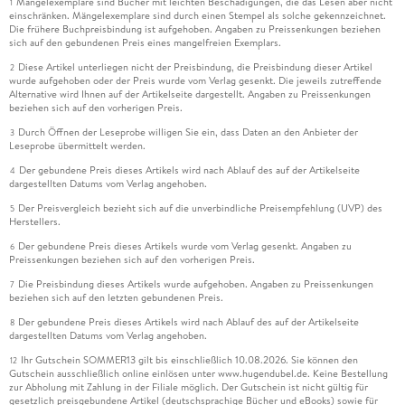
Mängelexemplare sind Bücher mit leichten Beschädigungen, die das Lesen aber nicht
1
einschränken. Mängelexemplare sind durch einen Stempel als solche gekennzeichnet.
Die frühere Buchpreisbindung ist aufgehoben. Angaben zu Preissenkungen beziehen
sich auf den gebundenen Preis eines mangelfreien Exemplars.
Diese Artikel unterliegen nicht der Preisbindung, die Preisbindung dieser Artikel
2
wurde aufgehoben oder der Preis wurde vom Verlag gesenkt. Die jeweils zutreffende
Alternative wird Ihnen auf der Artikelseite dargestellt. Angaben zu Preissenkungen
beziehen sich auf den vorherigen Preis.
Durch Öffnen der Leseprobe willigen Sie ein, dass Daten an den Anbieter der
3
Leseprobe übermittelt werden.
Der gebundene Preis dieses Artikels wird nach Ablauf des auf der Artikelseite
4
dargestellten Datums vom Verlag angehoben.
Der Preisvergleich bezieht sich auf die unverbindliche Preisempfehlung (UVP) des
5
Herstellers.
Der gebundene Preis dieses Artikels wurde vom Verlag gesenkt. Angaben zu
6
Preissenkungen beziehen sich auf den vorherigen Preis.
Die Preisbindung dieses Artikels wurde aufgehoben. Angaben zu Preissenkungen
7
beziehen sich auf den letzten gebundenen Preis.
Der gebundene Preis dieses Artikels wird nach Ablauf des auf der Artikelseite
8
dargestellten Datums vom Verlag angehoben.
Ihr Gutschein SOMMER13 gilt bis einschließlich 10.08.2026. Sie können den
12
Gutschein ausschließlich online einlösen unter www.hugendubel.de. Keine Bestellung
zur Abholung mit Zahlung in der Filiale möglich. Der Gutschein ist nicht gültig für
gesetzlich preisgebundene Artikel (deutschsprachige Bücher und eBooks) sowie für