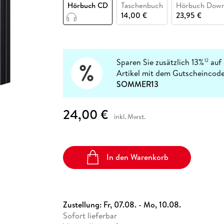
Fremdsprachige Bücher
Hörbuch CD
Taschenbuch
Hörbuch Down
n Lernhilfen
 Jugendbücher
eiber
Hörbuch Downloads im Bundle
cher
 Vergleich
 Puzzlezubehör
Lernen
New Adult
STABILO
14,00 €
23,95 €
Taschenbücher
hilfen
hriller
 Backen
er
lender
Ratgeber
op
hriller
Romance
Sachbücher
Sparen Sie zusätzlich 13%
auf 
12
precher:innen
Artikel mit dem Gutscheincode
Science Fiction
SOMMER13
Fremdsprachige Bücher
24,00 €
inkl. Mwst.
In den Warenkorb
Zustellung:
Fr, 07.08. - Mo, 10.08.
Sofort lieferbar