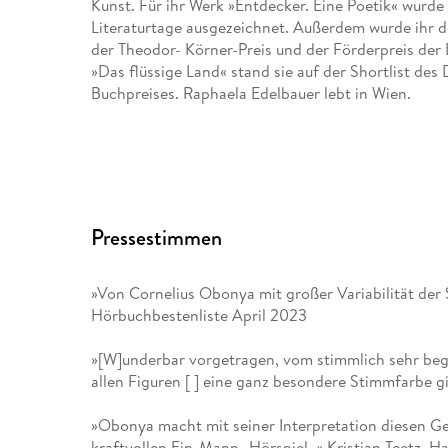
Kunst. Für ihr Werk »Entdecker. Eine Poetik« wurde
Literaturtage ausgezeichnet. Außerdem wurde ihr
der Theodor- Körner-Preis und der Förderpreis der
»Das flüssige Land« stand sie auf der Shortlist de
Buchpreises. Raphaela Edelbauer lebt in Wien.
Pressestimmen
»Von Cornelius Obonya mit großer Variabilität der 
Hörbuchbestenliste April 2023
»[W]underbar vorgetragen, vom stimmlich sehr beg
allen Figuren [ ] eine ganz besondere Stimmfarbe 
»Obonya macht mit seiner Interpretation diesen G
kraftvollen Ein-Mann- Hörspiel. « Kristian Teetz, 