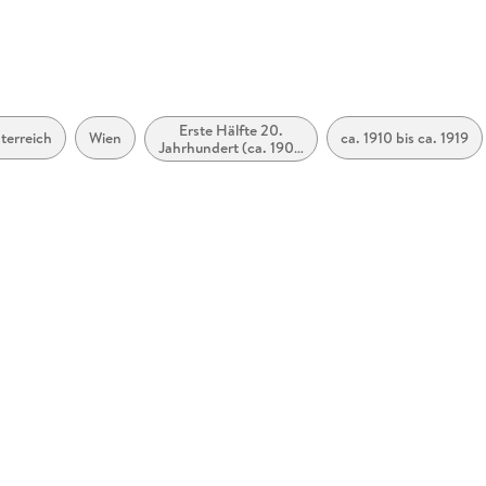
Erste Hälfte 20.
terreich
Wien
ca. 1910 bis ca. 1919
Jahrhundert (ca. 1900
bis ca. 1950)