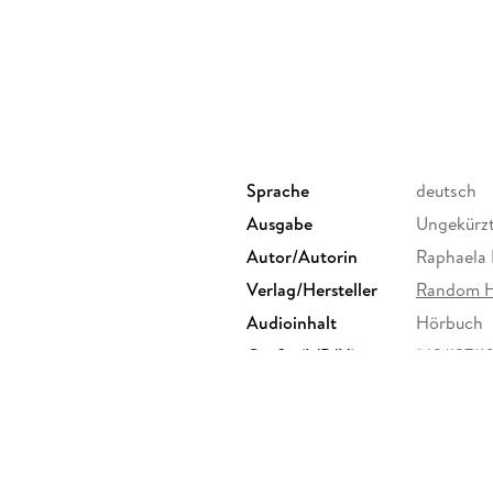
Menschen den letzten Abend vor der Mobilmach
und mehr zu entziehen droht.
Ungekürzte Lesung mit Cornelius Obonya
2 MP3-CDs, 10h 56min
Sprache
deutsch
Ausgabe
Ungekürz
Autor/Autorin
Raphaela 
Verlag/Hersteller
Random H
Audioinhalt
Hörbuch
Größe (L/B/H)
142/137/
Herstelleradresse
Penguin 
Straße 28
produkts