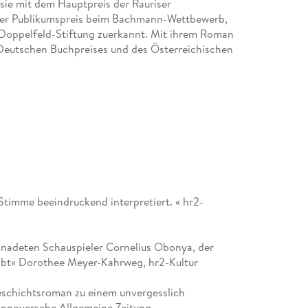
 sie mit dem Hauptpreis der Rauriser
 der Publikumspreis beim Bachmann-Wettbewerb,
 Doppelfeld-Stiftung zuerkannt. Mit ihrem Roman
s Deutschen Buchpreises und des Österreichischen
Stimme beeindruckend interpretiert. « hr2-
nadeten Schauspieler Cornelius Obonya, der
gibt« Dorothee Meyer-Kahrweg, hr2-Kultur
eschichtsroman zu einem unvergesslich
Hannoversche Allgemeine Zeitung