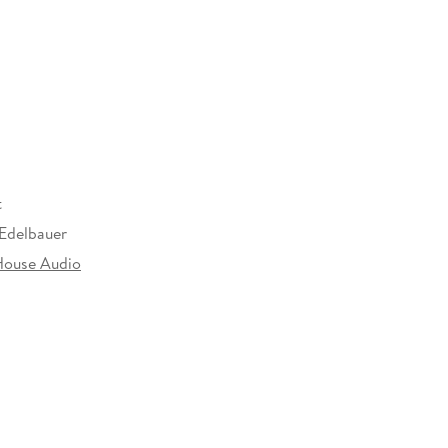
ung in einer Stadt, die sich ihrem Zugriff mehr
t
Edelbauer
ouse Audio
10 mm
Random House Verlagsgruppe GmbH, Neumarkter
, 81673 München,
icherheit@penguinrandomhouse.de