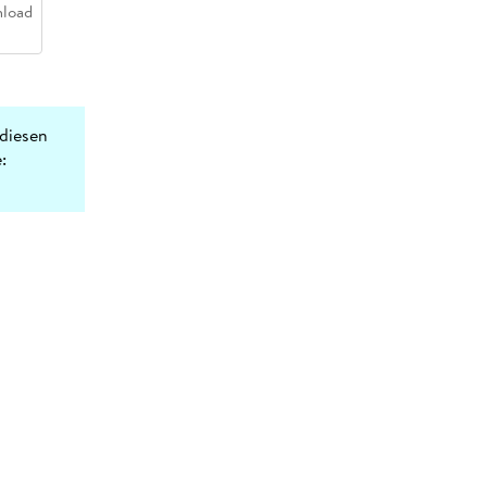
load
diesen
: