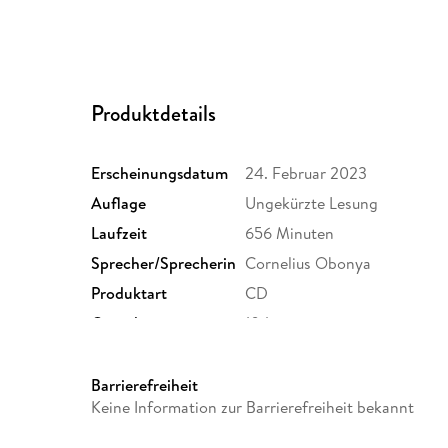
Produktdetails
Erscheinungsdatum
24. Februar 2023
Auflage
Ungekürzte Lesung
Laufzeit
656 Minuten
Sprecher/Sprecherin
Cornelius Obonya
Produktart
CD
Gewicht
104 g
GTIN
9783837164459
Barrierefreiheit
Keine Information zur Barrierefreiheit bekannt