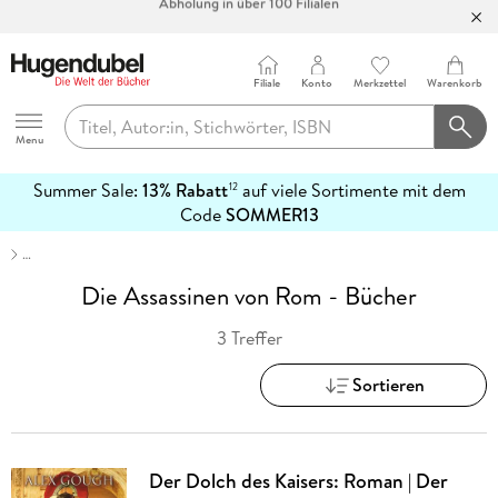
Bücher versandkostenfrei*
100 Tage Rückgaberecht***
Filiale
Konto
Merkzettel
Warenkorb
Abholung in über 100 Filialen
Hugendubel
Menu
Summer Sale:
13% Rabatt
auf viele Sortimente mit dem
12
mehr
Code
SOMMER13
erfahren
…
Die Assassinen von Rom - Bücher
3 Treffer
Sortieren
Der Dolch des Kaisers: Roman | Der