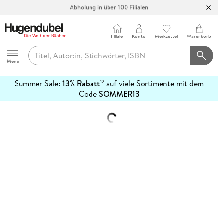
Abholung in über 100 Filialen
Filiale
Konto
Merkzettel
Warenkorb
Hugendubel
Menu
Summer Sale:
13% Rabatt
auf viele Sortimente mit dem
12
mehr
Code
SOMMER13
erfahren