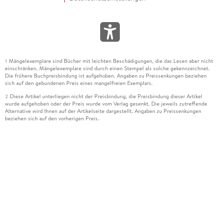
Mängelexemplare sind Bücher mit leichten Beschädigungen, die das Lesen aber nicht
1
einschränken. Mängelexemplare sind durch einen Stempel als solche gekennzeichnet.
Die frühere Buchpreisbindung ist aufgehoben. Angaben zu Preissenkungen beziehen
sich auf den gebundenen Preis eines mangelfreien Exemplars.
Diese Artikel unterliegen nicht der Preisbindung, die Preisbindung dieser Artikel
2
wurde aufgehoben oder der Preis wurde vom Verlag gesenkt. Die jeweils zutreffende
Alternative wird Ihnen auf der Artikelseite dargestellt. Angaben zu Preissenkungen
beziehen sich auf den vorherigen Preis.
Durch Öffnen der Leseprobe willigen Sie ein, dass Daten an den Anbieter der
3
Leseprobe übermittelt werden.
Der gebundene Preis dieses Artikels wird nach Ablauf des auf der Artikelseite
4
dargestellten Datums vom Verlag angehoben.
Der Preisvergleich bezieht sich auf die unverbindliche Preisempfehlung (UVP) des
5
Herstellers.
Der gebundene Preis dieses Artikels wurde vom Verlag gesenkt. Angaben zu
6
Preissenkungen beziehen sich auf den vorherigen Preis.
Die Preisbindung dieses Artikels wurde aufgehoben. Angaben zu Preissenkungen
7