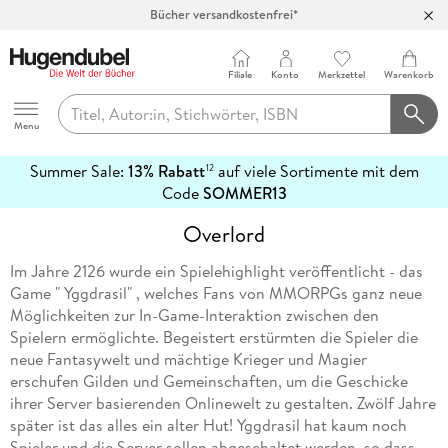
Bücher versandkostenfrei*
100 Tage Rückgaberecht***
Abholung in über 100 Filialen
Filiale
Konto
Merkzettel
Warenkorb
Hugendubel
Menu
Summer Sale:
13% Rabatt
auf viele Sortimente mit dem
12
mehr
Code
SOMMER13
erfahren
Overlord
Im Jahre 2126 wurde ein Spielehighlight veröffentlicht - das
Game " Yggdrasil" , welches Fans von MMORPGs ganz neue
Möglichkeiten zur In-Game-Interaktion zwischen den
Spielern ermöglichte. Begeistert erstürmten die Spieler die
neue Fantasywelt und mächtige Krieger und Magier
erschufen Gilden und Gemeinschaften, um die Geschicke
ihrer Server basierenden Onlinewelt zu gestalten. Zwölf Jahre
später ist das alles ein alter Hut! Yggdrasil hat kaum noch
Spieler und die Server sollen abgeschaltet werden, so dass