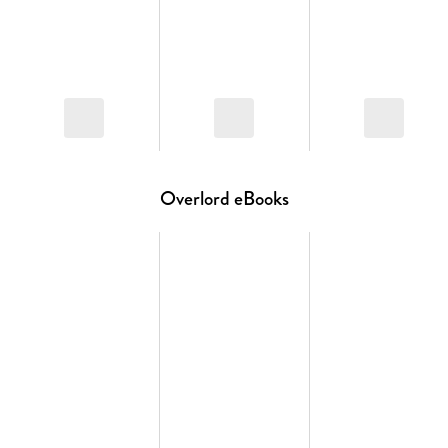
Der Manga zum beliebten Anime und Light-Novel
Dies ist der 19. und letzte Band der beliebten Isekai-Manga-
Heldensaga. Ein Muss für Fans von " Sword Art Online" , "
Final Fantasy" und Online-Rollenspielen!
Overlord eBooks