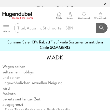
Bücher versandkostenfrei*
100 Tage Rückgaberecht***
Abholung in über 100 Filialen
Filiale
Konto
Merkzettel
Warenkorb
Hugendubel
Menu
Summer Sale:
13% Rabatt
auf viele Sortimente mit dem
12
mehr
Code
SOMMER13
erfahren
MADK
Wegen seines
seltsamen Hobbys
und seiner
ungewöhnlichen sexuellen Neigung
wird
Makoto
bereits seit langer Zeit
ausgegrenzt
. Eines Tages findet er ein Buch über die