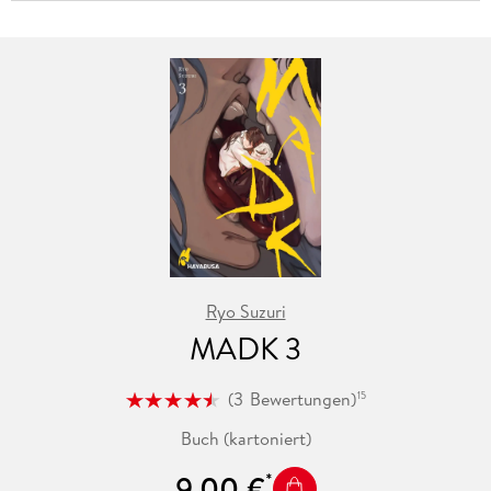
Ryo Suzuri
MADK 3
(
3
Bewertungen
)
15
Buch (kartoniert)
9,00 €