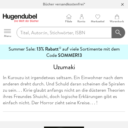
Bücher versandkostenfrei*
100 Tage Rückgaberecht***
Abholung in über 100 Filialen
Filiale
Konto
Merkzettel
Warenkorb
Hugendubel
Menu
Summer Sale:
13% Rabatt
auf viele Sortimente mit dem
12
mehr
Code
SOMMER13
erfahren
Uzumaki
In Kurouzu ist irgendetwas seltsam. Ein Einwohner nach dem
anderen dreht durch. Und Schuld daran scheinen die Spiralen
zu sein. . . Kirie glaubt anfangs nicht an die düsteren Theorien
ihres Freundes Shuichi, doch logische Erklärungen gibt es
einfach nicht. Der Horror zieht seine Kreise. . . !