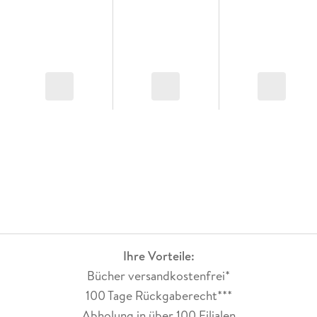
Psychologischer Horror-Manga vom japanischen
Grusel-Großmeister
Deluxe-Neuausgabe: 656seitige Gesamtausgabe mit
allen 3 Bänden im großformatigen Hardcover (14, 5 x
21 cm)
Inklusive prächtiger Farbseiten und einem bislang auf
Deutsch unveröffentlichten Nachwort
Für Mystery- und Horrorfans ab 16 Jahren
Einzelband
Übernatürlicher Horror für alle, die vom Düsteren nicht
genug bekommen.
Ihre Vorteile:
Bücher versandkostenfrei*
100 Tage Rückgaberecht***
Abholung in über 100 Filialen