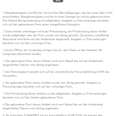
Mängelexemplare sind Bücher mit leichten Beschädigungen, die das Lesen aber nicht
1
einschränken. Mängelexemplare sind durch einen Stempel als solche gekennzeichnet.
Die frühere Buchpreisbindung ist aufgehoben. Angaben zu Preissenkungen beziehen
sich auf den gebundenen Preis eines mangelfreien Exemplars.
Diese Artikel unterliegen nicht der Preisbindung, die Preisbindung dieser Artikel
2
wurde aufgehoben oder der Preis wurde vom Verlag gesenkt. Die jeweils zutreffende
Alternative wird Ihnen auf der Artikelseite dargestellt. Angaben zu Preissenkungen
beziehen sich auf den vorherigen Preis.
Durch Öffnen der Leseprobe willigen Sie ein, dass Daten an den Anbieter der
3
Leseprobe übermittelt werden.
Der gebundene Preis dieses Artikels wird nach Ablauf des auf der Artikelseite
4
dargestellten Datums vom Verlag angehoben.
Der Preisvergleich bezieht sich auf die unverbindliche Preisempfehlung (UVP) des
5
Herstellers.
Der gebundene Preis dieses Artikels wurde vom Verlag gesenkt. Angaben zu
6
Preissenkungen beziehen sich auf den vorherigen Preis.
Die Preisbindung dieses Artikels wurde aufgehoben. Angaben zu Preissenkungen
7
beziehen sich auf den letzten gebundenen Preis.
Der gebundene Preis dieses Artikels wird nach Ablauf des auf der Artikelseite
8
dargestellten Datums vom Verlag angehoben.
Ihr Gutschein SOMMER13 gilt bis einschließlich 10.08.2026. Sie können den
12