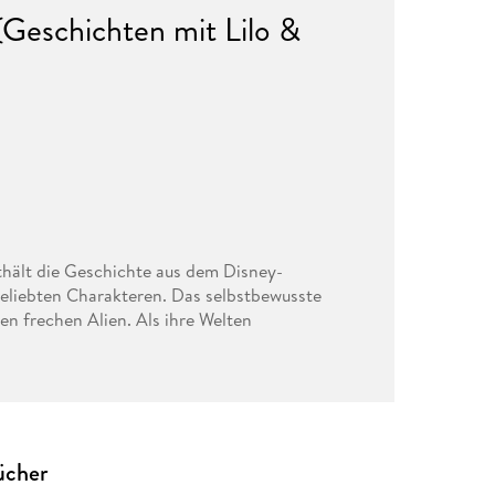
(Geschichten mit Lilo &
hält die Geschichte aus dem Disney-
beliebten Charakteren. Das selbstbewusste
nen frechen Alien. Als ihre Welten
teht auch eine ganz besondere Freundschaft.
m Filmklassiker, sondern auch den wahren Geist
e heißt, dass alle zusammenhalten und
ücher