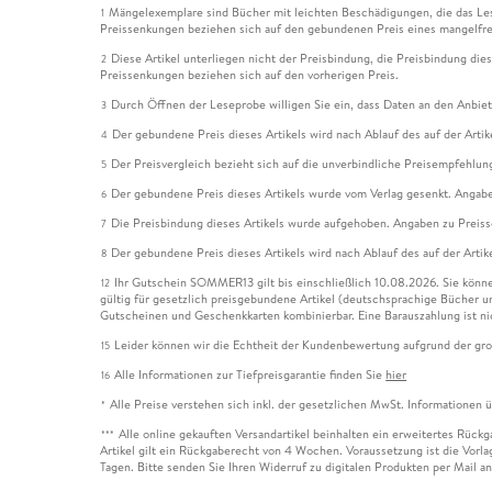
Mängelexemplare sind Bücher mit leichten Beschädigungen, die das Les
1
Preissenkungen beziehen sich auf den gebundenen Preis eines mangelfre
Diese Artikel unterliegen nicht der Preisbindung, die Preisbindung die
2
Preissenkungen beziehen sich auf den vorherigen Preis.
Durch Öffnen der Leseprobe willigen Sie ein, dass Daten an den Anbie
3
Der gebundene Preis dieses Artikels wird nach Ablauf des auf der Arti
4
Der Preisvergleich bezieht sich auf die unverbindliche Preisempfehlun
5
Der gebundene Preis dieses Artikels wurde vom Verlag gesenkt. Angabe
6
Die Preisbindung dieses Artikels wurde aufgehoben. Angaben zu Preis
7
Der gebundene Preis dieses Artikels wird nach Ablauf des auf der Arti
8
Ihr Gutschein SOMMER13 gilt bis einschließlich 10.08.2026. Sie könne
12
gültig für gesetzlich preisgebundene Artikel (deutschsprachige Bücher 
Gutscheinen und Geschenkkarten kombinierbar. Eine Barauszahlung ist ni
Leider können wir die Echtheit der Kundenbewertung aufgrund der gro
15
Alle Informationen zur Tiefpreisgarantie finden Sie
hier
16
Alle Preise verstehen sich inkl. der gesetzlichen MwSt. Informationen 
*
Alle online gekauften Versandartikel beinhalten ein erweitertes Rück
***
Artikel gilt ein Rückgaberecht von 4 Wochen. Voraussetzung ist die Vorlag
Tagen. Bitte senden Sie Ihren Widerruf zu digitalen Produkten per Mail 