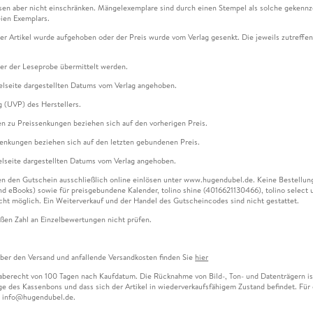
en aber nicht einschränken. Mängelexemplare sind durch einen Stempel als solche gekennz
ien Exemplars.
ser Artikel wurde aufgehoben oder der Preis wurde vom Verlag gesenkt. Die jeweils zutreffend
ter der Leseprobe übermittelt werden.
kelseite dargestellten Datums vom Verlag angehoben.
g (UVP) des Herstellers.
n zu Preissenkungen beziehen sich auf den vorherigen Preis.
senkungen beziehen sich auf den letzten gebundenen Preis.
kelseite dargestellten Datums vom Verlag angehoben.
n den Gutschein ausschließlich online einlösen unter www.hugendubel.de. Keine Bestellung z
und eBooks) sowie für preisgebundene Kalender, tolino shine (4016621130466), tolino selec
cht möglich. Ein Weiterverkauf und der Handel des Gutscheincodes sind nicht gestattet.
ßen Zahl an Einzelbewertungen nicht prüfen.
über den Versand und anfallende Versandkosten finden Sie
hier
gaberecht von 100 Tagen nach Kaufdatum. Die Rücknahme von Bild-, Ton- und Datenträgern ist 
e des Kassenbons und dass sich der Artikel in wiederverkaufsfähigem Zustand befindet. Für d
an info@hugendubel.de.