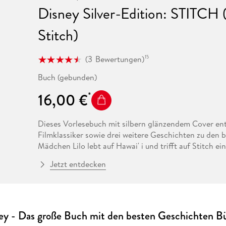
Fremdsprachige Bücher
n Lernhilfen
 Jugendbücher
eiber
Hörbuch Downloads im Bundle
Disney Silver-Edition: STITCH 
cher
 Vergleich
 Puzzlezubehör
Lernen
New Adult
STABILO
Taschenbücher
hilfen
hriller
 Backen
er
lender
Ratgeber
Stitch)
op
hriller
Romance
(
3
Bewertungen
)
15
Sachbücher
precher:innen
Science Fiction
Buch (gebunden)
Fremdsprachige Bücher
16,00 €
Dieses Vorlesebuch mit silbern glänzendem Cover ent
Filmklassiker sowie drei weitere Geschichten zu den 
Mädchen Lilo lebt auf Hawai' i und trifft auf Stitch ei
aufeinandertreffen, wird es chaotisch - doch es ents
Jetzt entdecken
Das Buch enthält nicht nur die Originalbilder aus de
von " Ohana" ! Denn Ohana heißt Familie - und Famili
füreinander da sind!
ey - Das große Buch mit den besten Geschichten B
Diese Geschichten sind enthalten: