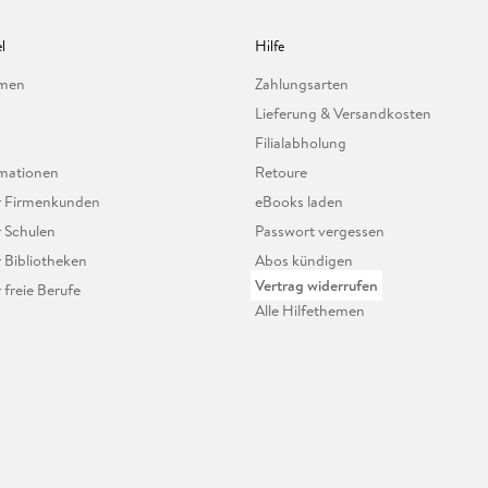
l
Hilfe
hmen
Zahlungsarten
Lieferung & Versandkosten
Filialabholung
mationen
Retoure
ür Firmenkunden
eBooks laden
r Schulen
Passwort vergessen
r Bibliotheken
Abos kündigen
Vertrag widerrufen
r freie Berufe
Alle Hilfethemen