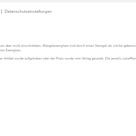
Datenschutzeinstellungen
en aber nicht einschränken. Mängelexemplare sind durch einen Stempel als solche gekennz
ien Exemplars.
ser Artikel wurde aufgehoben oder der Preis wurde vom Verlag gesenkt. Die jeweils zutreffend
ter der Leseprobe übermittelt werden.
kelseite dargestellten Datums vom Verlag angehoben.
g (UVP) des Herstellers.
n zu Preissenkungen beziehen sich auf den vorherigen Preis.
senkungen beziehen sich auf den letzten gebundenen Preis.
kelseite dargestellten Datums vom Verlag angehoben.
n den Gutschein ausschließlich online einlösen unter www.hugendubel.de. Keine Bestellung z
und eBooks) sowie für preisgebundene Kalender, tolino shine (4016621130466), tolino selec
cht möglich. Ein Weiterverkauf und der Handel des Gutscheincodes sind nicht gestattet.