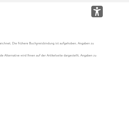
eichnet. Die frühere Buchpreisbindung ist aufgehoben. Angaben zu
e Alternative wird Ihnen auf der Artikelseite dargestellt. Angaben zu
ur Abholung mit Zahlung in der Filiale möglich. Der Gutschein ist nicht
t und das Hugendubel Hörbuch Abo. Der Gutschein ist nicht mit anderen