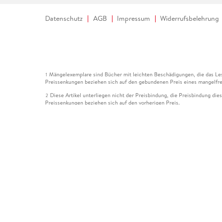
Datenschutz
AGB
Impressum
Widerrufsbelehrung
Mängelexemplare sind Bücher mit leichten Beschädigungen, die das Les
1
Preissenkungen beziehen sich auf den gebundenen Preis eines mangelfre
Diese Artikel unterliegen nicht der Preisbindung, die Preisbindung die
2
Preissenkungen beziehen sich auf den vorherigen Preis.
Durch Öffnen der Leseprobe willigen Sie ein, dass Daten an den Anbie
3
Der gebundene Preis dieses Artikels wird nach Ablauf des auf der Arti
4
Der Preisvergleich bezieht sich auf die unverbindliche Preisempfehlun
5
Der gebundene Preis dieses Artikels wurde vom Verlag gesenkt. Angabe
6
Die Preisbindung dieses Artikels wurde aufgehoben. Angaben zu Preis
7
Der gebundene Preis dieses Artikels wird nach Ablauf des auf der Arti
8
Ihr Gutschein SOMMER13 gilt bis einschließlich 10.08.2026. Sie könne
12
gültig für gesetzlich preisgebundene Artikel (deutschsprachige Bücher 
Gutscheinen und Geschenkkarten kombinierbar. Eine Barauszahlung ist ni